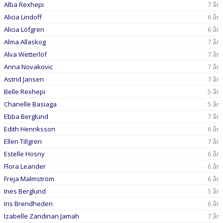
Alba Rexhepi
7 år
Alicia Lindoff
6 år
Alicia Löfgren
6 år
Alma Allaskog
7 år
Alva Wetterlöf
7 år
Anna Novakovic
7 år
Astrid Jansen
7 år
Belle Rexhepi
5 år
Chanelle Basiaga
5 år
Ebba Berglund
7 år
Edith Henriksson
6 år
Ellen Tillgren
7 år
Estelle Hosny
6 år
Flora Leander
6 år
Freja Malmström
6 år
Ines Berglund
5 år
Iris Brendheden
6 år
Izabelle Zandinan Jamah
7 år