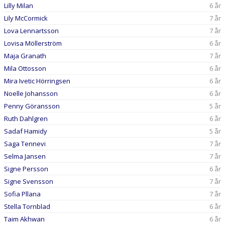
Lilly Milan
6 år
Lily McCormick
7 år
Lova Lennartsson
7 år
Lovisa Möllerström
6 år
Maja Granath
7 år
Mila Ottosson
6 år
Mira Ivetic Hörringsen
6 år
Noelle Johansson
6 år
Penny Göransson
5 år
Ruth Dahlgren
6 år
Sadaf Hamidy
5 år
Saga Tennevi
7 år
Selma Jansen
7 år
Signe Persson
6 år
Signe Svensson
7 år
Sofia Pllana
7 år
Stella Tornblad
6 år
Taim Akhwan
6 år