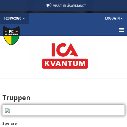
VISSELBLÅSARTJÄNST
F2019/2020
LOGGA IN
HEM
NYHETER
TRUPPEN
KALENDER
KONTAKT
Truppen
DOKUMENT
Spelare