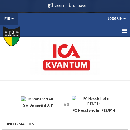
VISSELBLÅSARTJÄNST
F15
LOGGA IN
HEM
NYHETER
TRUPPEN
KALENDER
MATCHER
vs
KONTAKT
DM Veberöd AIF
FC Hessleholm F13/F14
DOKUMENT
INFORMATION