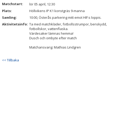
Matchstart:
lör 05 april, 12:30
Plats:
Höllvikens IP K1 konstgräs 9-manna
Samling:
10:00, Österås parkering mitt emot HIF:s loppis.
Aktivitetsinfo:
Ta med matchkläder, fotbollsstrumpor, benskydd,
fotbollskor, vattenflaska.
Värdesaker lämnas hemma!
Dusch och ombyte efter match
Matchansvarig: Mathias Lindgren
<< Tillbaka