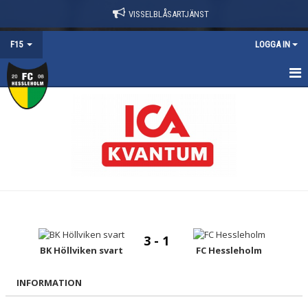
VISSELBLÅSARTJÄNST
F15
LOGGA IN
HEM
NYHETER
TRUPPEN
KALENDER
MATCHER
3 - 1
KONTAKT
BK Höllviken svart
FC Hessleholm
DOKUMENT
INFORMATION