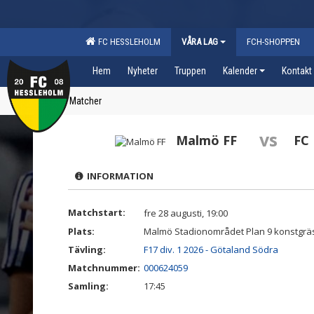
FC HESSLEHOLM
VÅRA LAG
FCH-SHOPPEN
Hem
Nyheter
Truppen
Kalender
Kontakt
Matcher
vs
Malmö FF
FC
INFORMATION
Matchstart:
fre 28 augusti, 19:00
Plats:
Malmö Stadionområdet Plan 9 konstgrä
Tävling:
F17 div. 1 2026 - Götaland Södra
Matchnummer:
000624059
Samling:
17:45