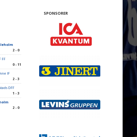
SPONSORER
sleholm
2 - 0
F FF
0 - 11
inne IF
2 - 3
nstads DFF
1 - 3
eholm
2 - 0