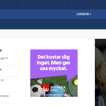
LOGGA IN
R
orgs FF
lm
 FF -
fanstorp