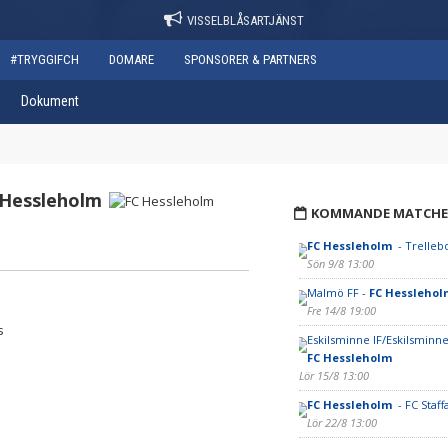
VISSELBLÅSARTJÄNST
#TRYGGIFCH
DOMARE
SPONSORER & PARTNERS
Dokument
 Hessleholm
KOMMANDE MATCHE
FC Hessleholm
- Trelleb
Sön 9/8 13:00
Malmö FF -
FC Hessleho
Fre 14/8 19:00
s
Eskilsminne IF/Eskilsminne
FC Hessleholm
Lör 15/8 13:00
FC Hessleholm
- FC Staf
Lör 22/8 13:00