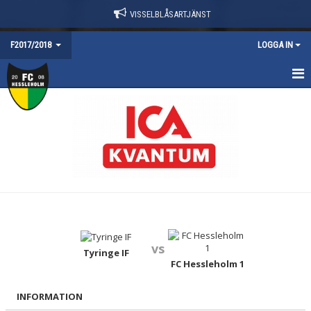
VISSELBLÅSARTJÄNST
F2017/2018
LOGGA IN
HEM
NYHETER
TRUPPEN
KALENDER
MATCHER
vs
KONTAKT
Tyringe IF
FC Hessleholm 1
DOKUMENT
INFORMATION