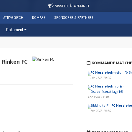
VISSELBLÅSARTJÄNST
#TRYGGIFCH
DOMARE
SPONSORER & PARTNERS
Dokument
Rinken FC
KOMMANDE MATCHE
FC Hessleholm vit
- Ifö B
Lör 15/8 10:00
FC Hessleholm blå
-
Ospecificerat lag (16)
Lör 15/8 11:30
Sibbhults IF -
FC Hessleho
Tor 20/8 18:30