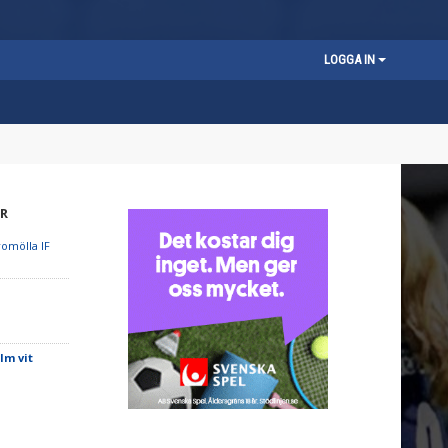
LOGGA IN
R
romölla IF
lm vit