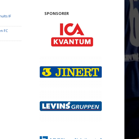
SPONSORER
ults IF
en FC