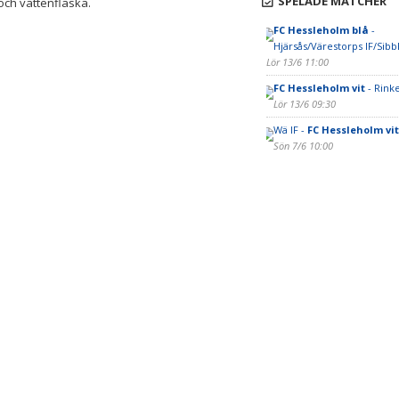
SPELADE MATCHER
och vattenflaska.
FC Hessleholm blå
-
Hjärsås/Värestorps IF/Sibbh
Lör 13/6 11:00
FC Hessleholm vit
- Rink
Lör 13/6 09:30
Wä IF -
FC Hessleholm vit
Sön 7/6 10:00