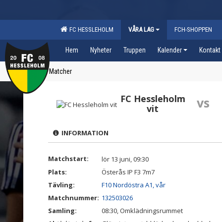
FC HESSLEHOLM
VÅRA LAG
FCH-SHOPPEN
Hem
Nyheter
Truppen
Kalender
Kontakt
Matcher
FC Hessleholm
vs
vit
INFORMATION
Matchstart:
lör 13 juni, 09:30
Plats:
Österås IP F3 7m7
Tävling:
F10 Nordöstra A1, vår
Matchnummer:
132503026
Samling:
08:30, Omklädningsrummet