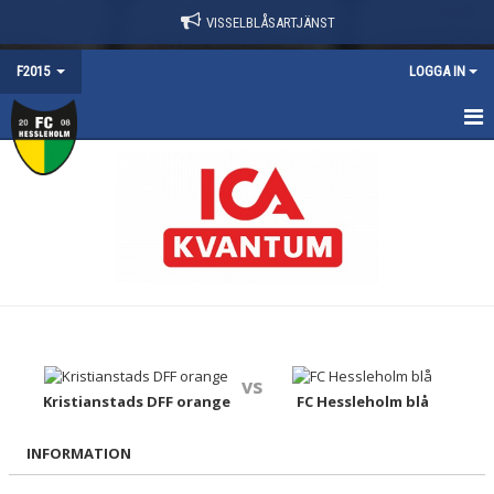
VISSELBLÅSARTJÄNST
F2015
LOGGA IN
HEM
NYHETER
TRUPPEN
KALENDER
MATCHER
vs
KONTAKT
Kristianstads DFF orange
FC Hessleholm blå
DOKUMENT
INFORMATION