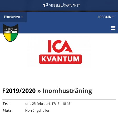
VISSELBLÅSARTJÄNST
F2019/2020
LOGGA IN
HEM
NYHETER
TRUPPEN
KALENDER
MATCHER
F2019/2020
» Inomhusträning
KONTAKT
Tid:
ons 25 februari, 17:15 - 18:15
DOKUMENT
Plats:
Norrängshallen