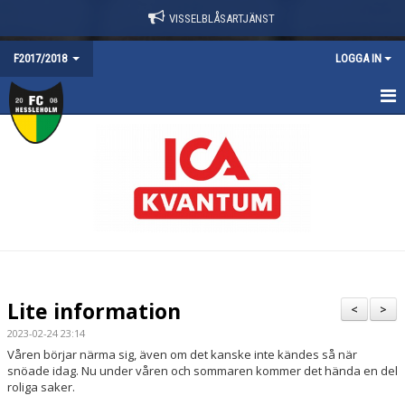
VISSELBLÅSARTJÄNST
F2017/2018
LOGGA IN
HEM
NYHETER
TRUPPEN
KALENDER
KONTAKT
Lite information
<
>
DOKUMENT
2023-02-24 23:14
Våren börjar närma sig, även om det kanske inte kändes så när
snöade idag. Nu under våren och sommaren kommer det hända en del
roliga saker.