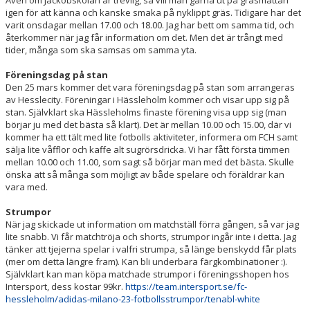
Även om Jackobskolan är trevlig, så vill man gärna ut på gräsmattan
igen för att känna och kanske smaka på nyklippt gräs. Tidigare har det
varit onsdagar mellan 17.00 och 18.00. Jag har bett om samma tid, och
återkommer när jag får information om det. Men det är trångt med
tider, många som ska samsas om samma yta.
Föreningsdag på stan
Den 25 mars kommer det vara föreningsdag på stan som arrangeras
av Hesslecity. Föreningar i Hässleholm kommer och visar upp sig på
stan. Självklart ska Hässleholms finaste förening visa upp sig (man
börjar ju med det bästa så klart). Det är mellan 10.00 och 15.00, där vi
kommer ha ett tält med lite fotbolls aktiviteter, informera om FCH samt
sälja lite våfflor och kaffe alt sugrörsdricka. Vi har fått första timmen
mellan 10.00 och 11.00, som sagt så börjar man med det bästa. Skulle
önska att så många som möjligt av både spelare och föräldrar kan
vara med.
Strumpor
När jag skickade ut information om matchställ förra gången, så var jag
lite snabb. Vi får matchtröja och shorts, strumpor ingår inte i detta. Jag
tänker att tjejerna spelar i valfri strumpa, så länge benskydd får plats
(mer om detta längre fram). Kan bli underbara färgkombinationer :).
Självklart kan man köpa matchade strumpor i föreningsshopen hos
Intersport, dess kostar 99kr.
https://team.intersport.se/fc-
hessleholm/adidas-milano-23-fotbollsstrumpor/tenabl-white