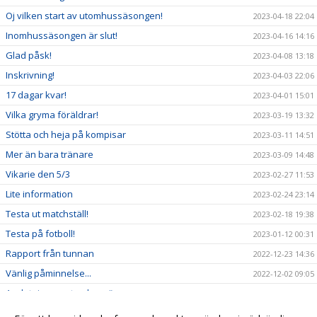
Oj vilken start av utomhussäsongen!
2023-04-18 22:04
Inomhussäsongen är slut!
2023-04-16 14:16
Glad påsk!
2023-04-08 13:18
Inskrivning!
2023-04-03 22:06
17 dagar kvar!
2023-04-01 15:01
Vilka gryma föräldrar!
2023-03-19 13:32
Stötta och heja på kompisar
2023-03-11 14:51
Mer än bara tränare
2023-03-09 14:48
Vikarie den 5/3
2023-02-27 11:53
Lite information
2023-02-24 23:14
Testa ut matchställ!
2023-02-18 19:38
Testa på fotboll!
2023-01-12 00:31
Rapport från tunnan
2022-12-23 14:36
Vänlig påminnelse...
2022-12-02 09:05
Avslutning av utomhussäsongen
2022-10-12 14:26
Första träningen avklarad!
2022-08-25 09:14