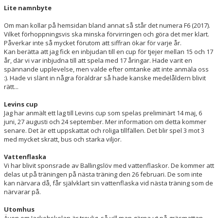
Lite namnbyte
Om man kollar på hemsidan bland annat så står det numera F6 (2017).
Vilket förhoppningsvis ska minska förvirringen och göra det mer klart.
Påverkar inte så mycket förutom att siffran ökar för varje år.
Kan berätta att jag fick en inbjudan till en cup för tjejer mellan 15 och 17
år, där vi var inbjudna till att spela med 17 åringar. Hade varit en
spännande upplevelse, men valde efter omtanke att inte anmäla oss
:). Hade vi slänt in några föräldrar så hade kanske medelåldern blivit
rätt...
Levins cup
Jag har anmält ett lag till Levins cup som spelas preliminärt 14 maj, 6
juni, 27 augusti och 24 september. Mer information om detta kommer
senare. Det är ett uppskattat och roliga tillfällen. Det blir spel 3 mot 3
med mycket skratt, bus och starka viljor.
Vattenflaska
Vi har blivit sponsrade av Ballingslöv med vattenflaskor. De kommer att
delas ut på träningen på nästa träning den 26 februari. De som inte
kan närvara då, får självklart sin vattenflaska vid nästa träning som de
närvarar på.
Utomhus