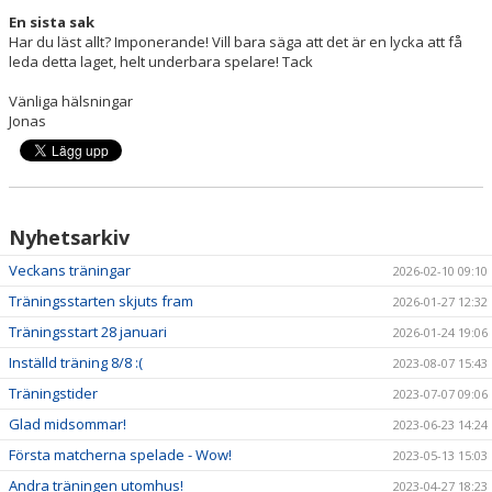
En sista sak
Har du läst allt? Imponerande! Vill bara säga att det är en lycka att få
leda detta laget, helt underbara spelare! Tack
Vänliga hälsningar
Jonas
Nyhetsarkiv
Veckans träningar
2026-02-10 09:10
Träningsstarten skjuts fram
2026-01-27 12:32
Träningsstart 28 januari
2026-01-24 19:06
Inställd träning 8/8 :(
2023-08-07 15:43
Träningstider
2023-07-07 09:06
Glad midsommar!
2023-06-23 14:24
Första matcherna spelade - Wow!
2023-05-13 15:03
Andra träningen utomhus!
2023-04-27 18:23