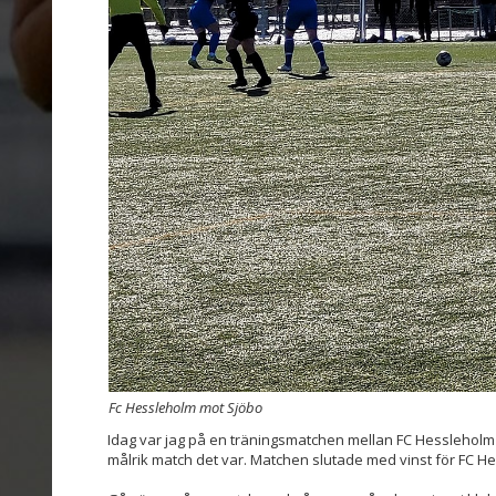
Fc Hessleholm mot Sjöbo
Idag var jag på en träningsmatchen mellan FC Hessleholm
målrik match det var. Matchen slutade med vinst för FC H