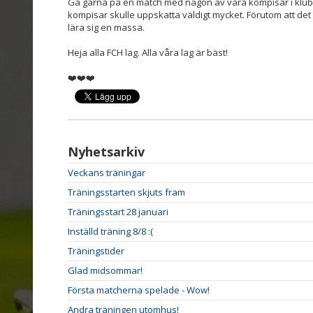
Gå gärna på en match med någon av våra kompisar i klubbe
kompisar skulle uppskatta väldigt mycket. Förutom att de
lära sig en massa.
Heja alla FCH lag. Alla våra lag är bäst!
❤️❤️❤️
Nyhetsarkiv
Veckans träningar
Träningsstarten skjuts fram
Träningsstart 28 januari
Inställd träning 8/8 :(
Träningstider
Glad midsommar!
Första matcherna spelade - Wow!
Andra träningen utomhus!