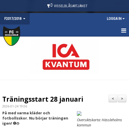
VISSELBLÅSARTJÄNST
F2017/2018
LOGGA IN
HEM
NYHETER
TRUPPEN
KALENDER
KONTAKT
Träningsstart 28 januari
<
>
DOKUMENT
2026-01-24 19:06
På med varma kläder och
fotbollsskor. Nu börjar träningen
Översiktskarta: Hässleholms
igen! ⚽⛄
kommun