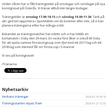
Under våren har vi fått träningstider på onsdagar och söndagar på nya
konstgräset på Österås. Vi tränar alltså inte längre tisdagar.
Träningstider är
onsdag 17.00-18.15
och
söndag 10.00-11.30
. Tänk på
att i god tid rapportera i SportAdmin om du kommer eller inte, så vi kan
planera träningarna efter hur många vi blir.
Bokandet av träningsmatcher har inletts och vi har hittills en
bortamatch i Osby den 29 mars. En vecka före åker vi också till Osby
för att spela samma försäsongscup som ifjol med ett 2017-lag och ett
2018-lag som därmed får sin första cup i 5-manna!
Vi ses på konstgräset!
/Tränarna
Nyhetsarkiv
Veckans träningar
2026-02-10 09:10
Träningsstarten skjuts fram
2026-01-27 12:32