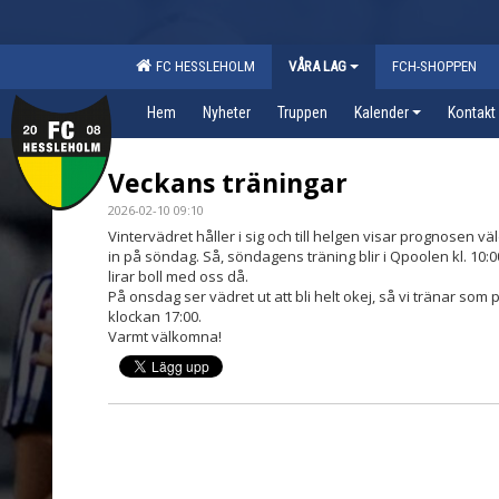
FC HESSLEHOLM
VÅRA LAG
FCH-SHOPPEN
Hem
Nyheter
Truppen
Kalender
Kontakt
Veckans träningar
2026-02-10 09:10
Vintervädret håller i sig och till helgen visar prognosen vä
in på söndag. Så, söndagens träning blir i Qpoolen kl. 1
lirar boll med oss då.
På onsdag ser vädret ut att bli helt okej, så vi tränar so
klockan 17:00.
Varmt välkomna!