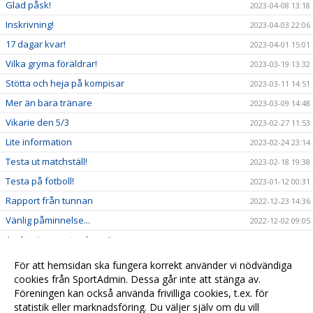
Glad påsk!
2023-04-08 13:18
Inskrivning!
2023-04-03 22:06
17 dagar kvar!
2023-04-01 15:01
Vilka gryma föräldrar!
2023-03-19 13:32
Stötta och heja på kompisar
2023-03-11 14:51
Mer än bara tränare
2023-03-09 14:48
Vikarie den 5/3
2023-02-27 11:53
Lite information
2023-02-24 23:14
Testa ut matchställ!
2023-02-18 19:38
Testa på fotboll!
2023-01-12 00:31
Rapport från tunnan
2022-12-23 14:36
Vänlig påminnelse...
2022-12-02 09:05
Avslutning av utomhussäsongen
2022-10-12 14:26
Första träningen avklarad!
2022-08-25 09:14
För att hemsidan ska fungera korrekt använder vi nödvändiga
Snart börjar fotbollen igen!
cookies från SportAdmin. Dessa går inte att stänga av.
2022-08-17 09:40
Föreningen kan också använda frivilliga cookies, t.ex. för
Första träningen
2022-05-07 06:54
statistik eller marknadsföring. Du väljer själv om du vill