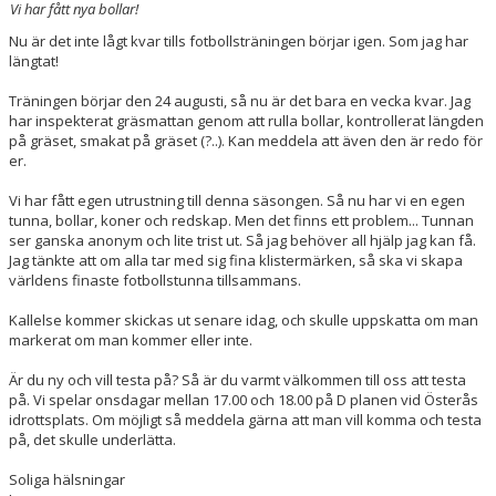
Vi har fått nya bollar!
Nu är det inte lågt kvar tills fotbollsträningen börjar igen. Som jag har
längtat!
Träningen börjar den 24 augusti, så nu är det bara en vecka kvar. Jag
har inspekterat gräsmattan genom att rulla bollar, kontrollerat längden
på gräset, smakat på gräset (?..). Kan meddela att även den är redo för
er.
Vi har fått egen utrustning till denna säsongen. Så nu har vi en egen
tunna, bollar, koner och redskap. Men det finns ett problem... Tunnan
ser ganska anonym och lite trist ut. Så jag behöver all hjälp jag kan få.
Jag tänkte att om alla tar med sig fina klistermärken, så ska vi skapa
världens finaste fotbollstunna tillsammans.
Kallelse kommer skickas ut senare idag, och skulle uppskatta om man
markerat om man kommer eller inte.
Är du ny och vill testa på? Så är du varmt välkommen till oss att testa
på. Vi spelar onsdagar mellan 17.00 och 18.00 på D planen vid Österås
idrottsplats. Om möjligt så meddela gärna att man vill komma och testa
på, det skulle underlätta.
Soliga hälsningar