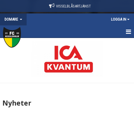
VISSELBLÅSARTJÄNST
DOMARE
LOGGA IN
HEM
NYHETER
VÅRA DOMARE
BLI DOMARE
REGLER
Nyheter
ATT TÄNKA PÅ INFÖR OCH UNDER MATCH
DOMARERSÄTTNING
KONTAKT