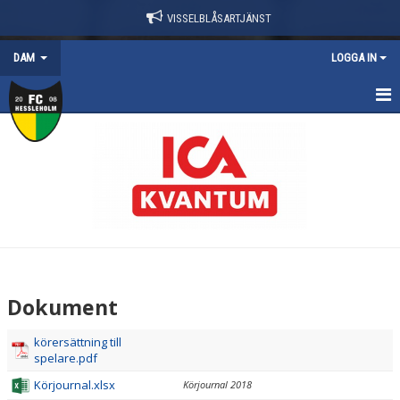
VISSELBLÅSARTJÄNST
DAM
LOGGA IN
HEM
NYHETER
TRUPPEN
KALENDER
KONTAKT
Dokument
DOKUMENT
körersättning till
spelare.pdf
BILDGALLERI
Körjournal.xlsx
Körjournal 2018