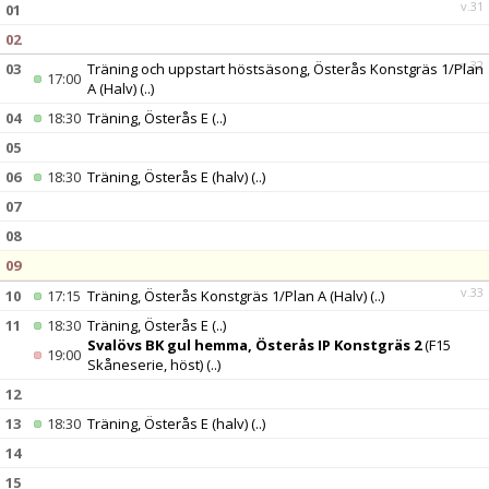
v.31
01
02
v.32
03
Träning och uppstart höstsäsong, Österås Konstgräs 1/Plan
17:00
A (Halv)
(..)
04
18:30
Träning, Österås E
(..)
05
06
18:30
Träning, Österås E (halv)
(..)
07
08
09
v.33
10
17:15
Träning, Österås Konstgräs 1/Plan A (Halv)
(..)
11
18:30
Träning, Österås E
(..)
Svalövs BK gul hemma, Österås IP Konstgräs 2
(F15
19:00
Skåneserie, höst)
(..)
12
13
18:30
Träning, Österås E (halv)
(..)
14
15