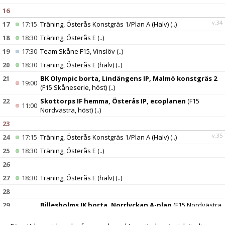
16
v.34
17
17:15
Träning, Österås Konstgräs 1/Plan A (Halv)
(..)
18
18:30
Träning, Österås E
(..)
19
17:30
Team Skåne F15, Vinslöv
(..)
20
18:30
Träning, Österås E (halv)
(..)
21
BK Olympic borta, Lindängens IP, Malmö konstgräs 2
19:00
(F15 Skåneserie, höst)
(..)
22
Skottorps IF hemma, Österås IP, ecoplanen
(F15
11:00
Nordvästra, höst)
(..)
23
v.35
24
17:15
Träning, Österås Konstgräs 1/Plan A (Halv)
(..)
25
18:30
Träning, Österås E
(..)
26
27
18:30
Träning, Österås E (halv)
(..)
28
29
Billesholms IK borta, Norrlyckan A-plan
(F15 Nordvästra,
13:00
höst)
(..)