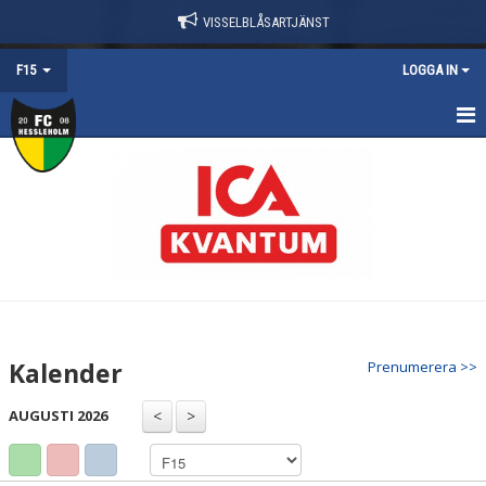
VISSELBLÅSARTJÄNST
F15
LOGGA IN
HEM
NYHETER
TRUPPEN
KALENDER
MATCHER
Kalender
Prenumerera >>
KONTAKT
AUGUSTI 2026
DOKUMENT