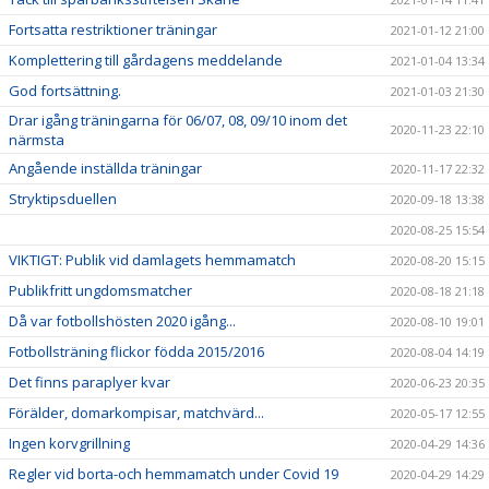
Fortsatta restriktioner träningar
2021-01-12 21:00
Komplettering till gårdagens meddelande
2021-01-04 13:34
God fortsättning.
2021-01-03 21:30
Drar igång träningarna för 06/07, 08, 09/10 inom det
2020-11-23 22:10
närmsta
Angående inställda träningar
2020-11-17 22:32
Stryktipsduellen
2020-09-18 13:38
2020-08-25 15:54
VIKTIGT: Publik vid damlagets hemmamatch
2020-08-20 15:15
Publikfritt ungdomsmatcher
2020-08-18 21:18
Då var fotbollshösten 2020 igång...
2020-08-10 19:01
Fotbollsträning flickor födda 2015/2016
2020-08-04 14:19
Det finns paraplyer kvar
2020-06-23 20:35
Förälder, domarkompisar, matchvärd...
2020-05-17 12:55
Ingen korvgrillning
2020-04-29 14:36
Regler vid borta-och hemmamatch under Covid 19
2020-04-29 14:29