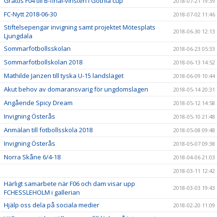
Grattis F04 till B-final-vinsten i Gothia cup
2018-07-21 19:39
FC-Nytt 2018-06-30
2018-07-02 11:46
Stiftelsepengar invigning samt projektet Mötesplats
2018-06-30 12:13
Ljungdala
Sommarfotbollsskolan
2018-06-23 05:33
Sommarfotbollskolan 2018
2018-06-13 14:52
Mathilde Janzen till tyska U-15 landslaget
2018-06-09 10:44
Akut behov av domaransvarig för ungdomslagen
2018-05-14 20:31
Angående Spicy Dream
2018-05-12 14:58
Invigning Österås
2018-05-10 21:48
Anmälan till fotbollsskola 2018
2018-05-08 09:48
Invigning Österås
2018-05-07 09:38
Norra Skåne 6/4-18
2018-04-06 21:03
2018-03-11 12:42
Härligt samarbete när F06 och dam visar upp
2018-03-03 19:43
FCHESSLEHOLM i gallerian
Hjälp oss dela på sociala medier
2018-02-20 11:09