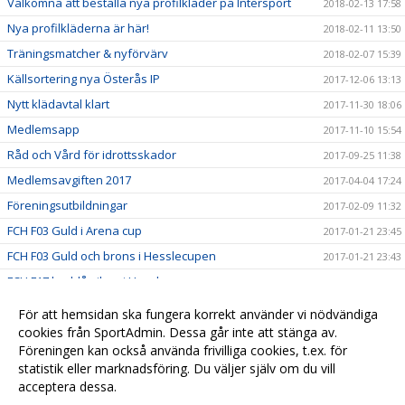
Välkomna att beställa nya profilkläder på Intersport
2018-02-13 17:58
Nya profilkläderna är här!
2018-02-11 13:50
Träningsmatcher & nyförvärv
2018-02-07 15:39
Källsortering nya Österås IP
2017-12-06 13:13
Nytt klädavtal klart
2017-11-30 18:06
Medlemsapp
2017-11-10 15:54
Råd och Vård för idrottsskador
2017-09-25 11:38
Medlemsavgiften 2017
2017-04-04 17:24
Föreningsutbildningar
2017-02-09 11:32
FCH F03 Guld i Arena cup
2017-01-21 23:45
FCH F03 Guld och brons i Hesslecupen
2017-01-21 23:43
FCH F17 lag blå silver i Hesslecupen
2017-01-20 23:54
Nilla Fors på landslagsläger
2016-10-31 10:41
För att hemsidan ska fungera korrekt använder vi nödvändiga
F02 vann Asarum Höstcup
cookies från SportAdmin. Dessa går inte att stänga av.
2015-10-16 06:34
Föreningen kan också använda frivilliga cookies, t.ex. för
Synka kalender
2015-03-02 21:51
statistik eller marknadsföring. Du väljer själv om du vill
acceptera dessa.