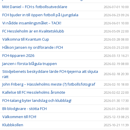
Möt Daniel – FCH:s fotbollsutvecklare
2026-07-01 10:00
FCH bjuder in till öppen fotboll på Ljungdala
2026-06-23 09:26
Vi nådde insamlingsmålet – TACK!
2026-06-01 10:00
FC Hessleholm är en Kvalitetsklubb
2026-05-09 22:00
Välkomna till Kvantum Cup
2026-03-28 08:00
Håkon Jansen ny ordförande i FCH
2026-03-25 23:00
FCH-tipparen 2026
2026-03-13 16:21
Janzen i första blågula truppen
2026-02-19 08:00
Stödjebenets beskyddare lärde FCH-tjejerna att skjuta
2026-02-18 20:30
rätt
John Friberg – Hässleholms meste (?) fotbollsfotograf
2026-02-10 18:00
Kallelse till FC Hessleholms årsmöte
2026-02-02 22:00
FCH-talang byter landslag och klubblag!
2026-01-30 17:30
Bli blodgivare - stötta FCH
2026-01-26 09:00
Välkommen till FCH!
2025-12-13 08:25
Klubbkollen
2025-10-21 11:39