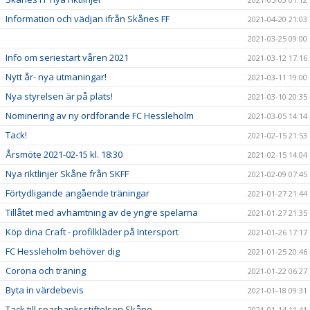
Information och vädjan ifrån Skånes FF
2021-04-20 21:03
2021-03-25 09:00
Info om seriestart våren 2021
2021-03-12 17:16
Nytt år- nya utmaningar!
2021-03-11 19:00
Nya styrelsen är på plats!
2021-03-10 20:35
Nominering av ny ordförande FC Hessleholm
2021-03-05 14:14
Tack!
2021-02-15 21:53
Årsmöte 2021-02-15 kl. 18:30
2021-02-15 14:04
Nya riktlinjer Skåne från SKFF
2021-02-09 07:45
Förtydligande angående träningar
2021-01-27 21:44
Tillåtet med avhämtning av de yngre spelarna
2021-01-27 21:35
Köp dina Craft - profilkläder på Intersport
2021-01-26 17:17
FC Hessleholm behöver dig
2021-01-25 20:46
Corona och träning
2021-01-22 06:27
Byta in värdebevis
2021-01-18 09:31
Tack till sparbanksstiftelsen Skåne
2021-01-14 11:41