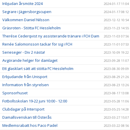
Inbjudan årsmöte 2024
2024-01-17 11:04
Segrare i Jägersborgscupen
2024-01-17 08:12
Välkommen Daniel Nilsson
2023-12-12 10:54
Gräsroten - Stötta FC Hessleholm
2023-11-23 14:55
Therése Cederqvist ny assisterande tränare i FCH Dam
2023-11-03 07:56
Renée Salomonsson tackar för sig i FCH
2023-11-01 07:53
Serieseger - Div 2 nästa!
2023-10-09 19:22
Avgörande helger för damlaget
2023-09-28 11:07
Ett glasklart sätt att stötta FC Hessleholm
2023-08-30 09:09
Erbjudande från Unisport
2023-08-29 21:26
Information från styrelsen
2023-08-23 13:26
Sponsorhuset
2023-08-17 13:08
Fotbollsskolan 19-22 juni 10:00 - 12:00
2023-05-28 11:06
Clubdagar på Intersport
2023-05-25 14:28
Damallsvenskan till Österås
2023-03-27 15:07
Medlemsrabatt hos Paco Padel
2023-03-22 08:56