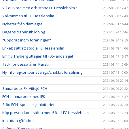
Vill du vara med och stötta FC Hessleholm?
2022-03-30 12:47
Välkommen till FC Hessleholm
2022-03-30 12:40
Nyheter från damlaget
2022-02-01 16:44
Dagens tränarutbildning
2021-10-24 17:46
"Uppdrag inom föreningen"
2021-09-24 19:50
Enkelt sätt att stödja FC Hessleholm
2021-08-18 14:06
Emmy Thyberg uttagen till F06-landslaget
2021-08-17 15:57
Tack för dessa åren Kärstin!
2021-08-14 12:09
Ny info lagkontoansvariga/chokladförsäljning
2021-07-15 12:00
2021-06-29 22:44
Samarbete IFK-Vittsjö-FCH
2021-06-29 22:22
FCH i samarbete med IFK
2021-06-16 18:37
Stöd FCH- spela miljonlotteriet
2021-05-27 07:50
Köp presentkort- stötta med 5% till FC Hessleholm
2021-05-12 12:24
Inbjudan gåfotboll
2021-05-03 17:00
Skånes FF nya riktlinjer
2021-05-03 01:12