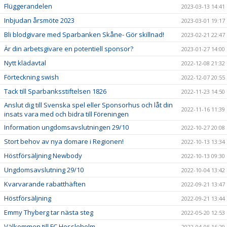
Flüggerandelen
2023-03-13 14:41
Inbjudan årsmöte 2023
2023-03-01 19:17
Bli blodgivare med Sparbanken Skåne- Gör skillnad!
2023-02-21 22:47
Är din arbetsgivare en potentiell sponsor?
2023-01-27 14:00
Nytt klädavtal
2022-12-08 21:32
Förteckning swish
2022-12-07 20:55
Tack till Sparbanksstiftelsen 1826
2022-11-23 14:50
Anslut dig till Svenska spel eller Sponsorhus och låt din
2022-11-16 11:39
insats vara med och bidra till Föreningen
Information ungdomsavslutningen 29/10
2022-10-27 20:08
Stort behov av nya domare i Regionen!
2022-10-13 13:34
Höstförsäljning Newbody
2022-10-13 09:30
Ungdomsavslutning 29/10
2022-10-04 13:42
Kvarvarande rabatthäften
2022-09-21 13:47
Höstförsäljning
2022-09-21 13:44
Emmy Thyberg tar nästa steg
2022-05-20 12:53
Välkommen till FC Hessleholm
2022-04-05 16:29