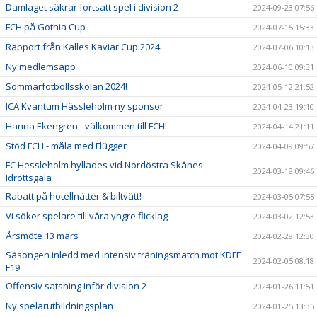
Damlaget säkrar fortsatt spel i division 2
2024-09-23 07:56
FCH på Gothia Cup
2024-07-15 15:33
Rapport från Kalles Kaviar Cup 2024
2024-07-06 10:13
Ny medlemsapp
2024-06-10 09:31
Sommarfotbollsskolan 2024!
2024-05-12 21:52
ICA Kvantum Hässleholm ny sponsor
2024-04-23 19:10
Hanna Ekengren - välkommen till FCH!
2024-04-14 21:11
Stöd FCH - måla med Flügger
2024-04-09 09:57
FC Hessleholm hyllades vid Nordöstra Skånes
2024-03-18 09:46
Idrottsgala
Rabatt på hotellnätter & biltvätt!
2024-03-05 07:55
Vi söker spelare till våra yngre flicklag
2024-03-02 12:53
Årsmöte 13 mars
2024-02-28 12:30
Säsongen inledd med intensiv träningsmatch mot KDFF
2024-02-05 08:18
F19
Offensiv satsning inför division 2
2024-01-26 11:51
Ny spelarutbildningsplan
2024-01-25 13:35