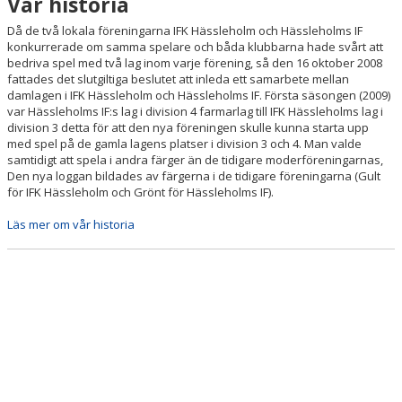
Vår historia
STADGAR
Då de två lokala föreningarna IFK Hässleholm och Hässleholms IF
SPELARUTBILDNINGSPLAN
konkurrerade om samma spelare och båda klubbarna hade svårt att
bedriva spel med två lag inom varje förening, så den 16 oktober 2008
fattades det slutgiltiga beslutet att inleda ett samarbete mellan
VÅR VÄRDEGRUND
damlagen i IFK Hässleholm och Hässleholms IF. Första säsongen (2009)
var Hässleholms IF:s lag i division 4 farmarlag till IFK Hässleholms lag i
POLICYDOKUMENT
division 3 detta för att den nya föreningen skulle kunna starta upp
med spel på de gamla lagens platser i division 3 och 4. Man valde
MEDLEMSINFORMATION
samtidigt att spela i andra färger än de tidigare moderföreningarnas,
Den nya loggan bildades av färgerna i de tidigare föreningarna (Gult
för IFK Hässleholm och Grönt för Hässleholms IF).
FÖRSÄKRING
Läs mer om vår historia
DOKUMENT