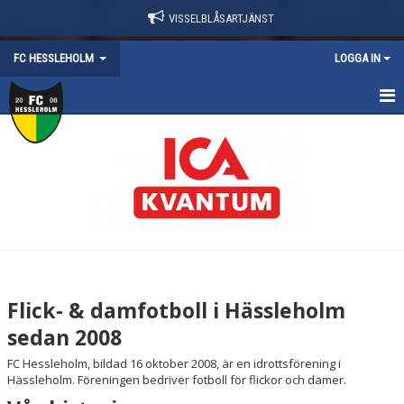
VISSELBLÅSARTJÄNST
FC HESSLEHOLM
LOGGA IN
HEM
NYHETER
KALENDER
KONTAKT
SWISHNUMMER
Flick- & damfotboll i Hässleholm
OM FÖRENINGEN
sedan 2008
FC Hessleholm, bildad 16 oktober 2008, är en idrottsförening i
HISTORIA
Hässleholm. Föreningen bedriver fotboll för flickor och damer.