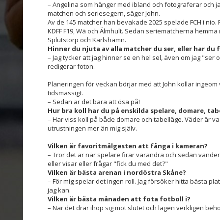
– Angelina som hänger med ibland och fotograferar och jag s
matchen och seriesegern, säger John.
Av de 145 matcher han bevakade 2025 spelade FCH i nio.
KDFF F19, Wä och Älmhult. Sedan seriematcherna hemma m
Splutstorp och Karlshamn.
Hinner du njuta av alla matcher du ser, eller har du
– Jag tycker att jag hinner se en hel sel, även om jag "ser
redigerar foton.
Planeringen för veckan börjar med att John kollar ingeom 
tidsmässigt.
– Sedan är det bara att ösa på!
Hur bra koll har du på enskilda spelare, domare, ta
– Har viss koll på både domare och tabelläge. Väder är va
utrustningen mer än mig själv.
Vilken är favoritmålgesten att fånga i kameran?
– Tror det är när spelare firar varandra och sedan vänd
eller visar eller frågar "fick du med det?"
Vilken är bästa arenan i nordöstra Skåne?
– För mig spelar det ingen roll. Jag försöker hitta bästa 
jag kan.
Vilken är bästa månaden att fota fotboll i?
– När det drar ihop sig mot slutet och lagen verkligen be