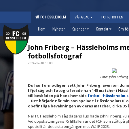
FC HESSLEHOLM
VÅRA LAG
FCH-SHOPPEN
Hem
Nyheter
Kalender
Kontakt
Om fö
John Friberg – Hässleholms me
fotbollsfotograf
2026-02-10 18:00
Foto: John Friberg
Du har förmodligen sett John Friberg, även om du i
I fjol såg och fotograferade han 145 matcher i Häss
till beskådan på hans hemsida
fotboll-hässleholm.s
– Det började när min son spelade i Hässleholms IF
obefintliga bevakningen av deras matcher, cirka 35 
När FC Hessleholm såg dagens ljus hade John Friberg, 70, 
Vid uppskattningsvis 75 tillfällen är det FCH som stått på
speciellt är det sista omgången mot Wä IF 2023.