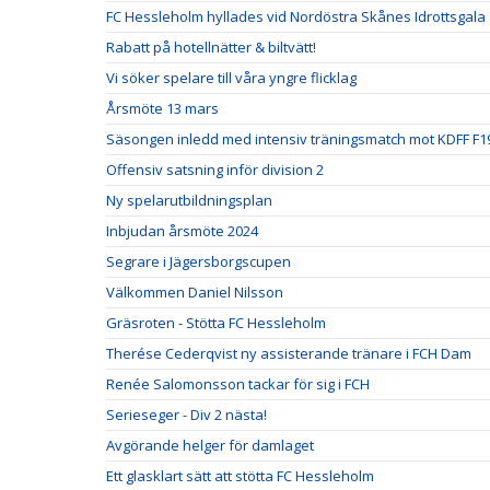
FC Hessleholm hyllades vid Nordöstra Skånes Idrottsgala
Rabatt på hotellnätter & biltvätt!
Vi söker spelare till våra yngre flicklag
Årsmöte 13 mars
Säsongen inledd med intensiv träningsmatch mot KDFF F1
Offensiv satsning inför division 2
Ny spelarutbildningsplan
Inbjudan årsmöte 2024
Segrare i Jägersborgscupen
Välkommen Daniel Nilsson
Gräsroten - Stötta FC Hessleholm
Therése Cederqvist ny assisterande tränare i FCH Dam
Renée Salomonsson tackar för sig i FCH
Serieseger - Div 2 nästa!
Avgörande helger för damlaget
Ett glasklart sätt att stötta FC Hessleholm