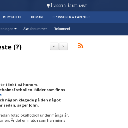
VISSELBLÅSARTJÄNST
#TRYGGIFCH
DOMARE
SPONSORER & PARTNERS
reningen
Swishnummer
Dokument
ste (?)
<
>
nte tänkt på honom.
leholmsfotbollen. Bilder som finns
e
.
 och någon klagade på den något
år sedan, säger John.
redan fotat lokalfotboll under många år.
 planen. Är det en match som han minns