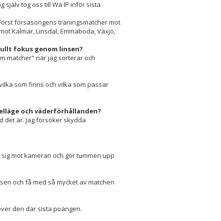
jälv tog oss till Wä IP inför sista
 Först försäsongens träningsmatcher mot
ot Kalmar, Linsdal, Emmaboda, Växjö,
 fullt fokus genom linsen?
 om matcher" när jag sorterar och
vilka som finns och vilka som passar
belläge och väderförhållanden?
d det är. Jag försöker skydda
er sig mot kameran och gör tummen upp
platsen och få med så mycket av matchen
höver den där sista poängen.