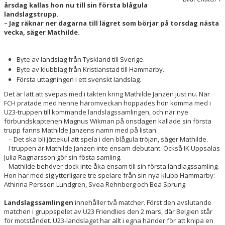
årsdag kallas hon nu till sin första blågula
landslagstrupp.
– Jag räknar ner dagarna till lägret som börjar på torsdag nästa
vecka, säger Mathilde.
Byte av landslag från Tyskland till Sverige.
Byte av klubblag från Kristianstad till Hammarby.
Första uttagningen i ett svenskt landslag.
Det är lätt att svepas med i takten kring Mathilde Janzen just nu. När
FCH pratade med henne häromveckan hoppades hon komma med i
U23-truppen till kommande landslagssamlingen, och när nye
förbundskaptenen Magnus Wikman på onsdagen kallade sin första
trupp fanns Mathilde Janzens namn med på listan.
– Det ska bli jättekul att spela i den blågula tröjan, säger Mathilde.
I truppen är Mathilde Janzen inte ensam debutant. Också IK Uppsalas
Julia Ragnarsson gör sin fösta samling.
Mathilde behöver dock inte åka ensam till sin första landlagssamling.
Hon har med sig ytterligare tre spelare från sin nya klubb Hammarby:
Athinna Persson Lundgren, Svea Rehnberg och Bea Sprung.
Landslagssamlingen
innehåller två matcher. Först den avslutande
matchen i gruppspelet av U23 Friendlies den 2 mars, där Belgien står
för motståndet. U23-landslaget har allt i egna händer för att knipa en