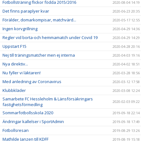
Fotbollsträning flickor födda 2015/2016
2020-08-04 14:19
Det finns paraplyer kvar
2020-06-23 20:35
Förälder, domarkompisar, matchvärd...
2020-05-17 12:55
Ingen korvgrillning
2020-04-29 14:36
Regler vid borta-och hemmamatch under Covid 19
2020-04-29 14:29
Uppstart F15
2020-04-28 20:16
Nej till träningsmatcher men ej interna
2020-04-03 19:16
Nya direktiv...
2020-04-02 18:51
Nu fyller vi läktaren!
2020-03-28 18:56
Med anledning av Coronavirus
2020-03-12 17:58
Klubbkläder
2020-03-08 12:24
Samarbete FC Hessleholm & Länsförsäkringars
2020-02-03 09:22
fastighetsförmedling
Sommarfotbollsskola 2020
2019-09-18 22:14
Ändringar kallelser i SportAdmin
2019-09-18 17:49
Fotbollsresan
2019-08-29 13:26
Mathilde Janzen till KDFF
2019-08-19 15:18