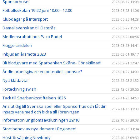
Sponsorhuset
2023-08-17 13:08
Fotbollsskolan 19-22 juni 10:00 - 12:00
2023-05-28 11:06
Clubdagar på Intersport
2023-05-25 14:28
Damallsvenskan till Österås
2023-03-27 15:07
Medlemsrabatt hos Paco Padel
2023-03-22 08:56
Flüggerandelen
2023-03-13 14:41
Inbjudan årsmöte 2023
2023-03-01 19:17
Bli blodgivare med Sparbanken Skåne- Gör skillnad!
2023-02-21 22:47
Är din arbetsgivare en potentiell sponsor?
2023-01-27 14:00
Nytt klädavtal
2022-12-08 21:32
Förteckning swish
2022-12-07 20:55
Tack till Sparbanksstiftelsen 1826
2022-11-23 14:50
Anslut dig till Svenska spel eller Sponsorhus och låt din
2022-11-16 11:39
insats vara med och bidra till Föreningen
Information ungdomsavslutningen 29/10
2022-10-27 20:08
Stort behov av nya domare i Regionen!
2022-10-13 13:34
Höstförsäljning Newbody
2022-10-13 09:30