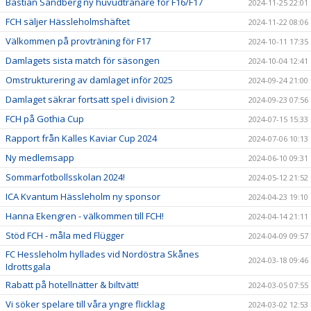
Bastian Sandberg ny huvudtränare för F16/F17
2024-11-25 22:01
FCH säljer Hässleholmshäftet
2024-11-22 08:06
Välkommen på provträning för F17
2024-10-11 17:35
Damlagets sista match för säsongen
2024-10-04 12:41
Omstrukturering av damlaget inför 2025
2024-09-24 21:00
Damlaget säkrar fortsatt spel i division 2
2024-09-23 07:56
FCH på Gothia Cup
2024-07-15 15:33
Rapport från Kalles Kaviar Cup 2024
2024-07-06 10:13
Ny medlemsapp
2024-06-10 09:31
Sommarfotbollsskolan 2024!
2024-05-12 21:52
ICA Kvantum Hässleholm ny sponsor
2024-04-23 19:10
Hanna Ekengren - välkommen till FCH!
2024-04-14 21:11
Stöd FCH - måla med Flügger
2024-04-09 09:57
FC Hessleholm hyllades vid Nordöstra Skånes
2024-03-18 09:46
Idrottsgala
Rabatt på hotellnätter & biltvätt!
2024-03-05 07:55
Vi söker spelare till våra yngre flicklag
2024-03-02 12:53