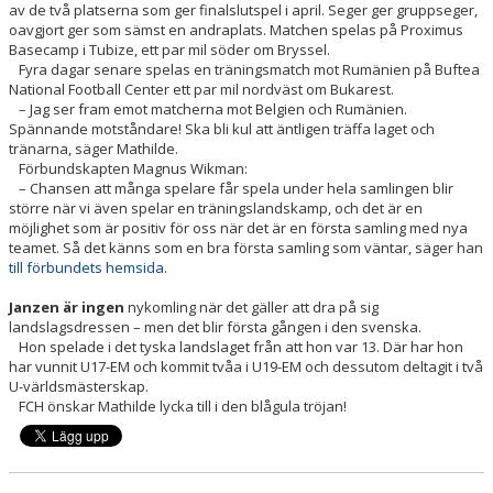
av de två platserna som ger finalslutspel i april. Seger ger gruppseger,
oavgjort ger som sämst en andraplats. Matchen spelas på Proximus
Basecamp i Tubize, ett par mil söder om Bryssel.
Fyra dagar senare spelas en träningsmatch mot Rumänien på Buftea
National Football Center ett par mil nordväst om Bukarest.
– Jag ser fram emot matcherna mot Belgien och Rumänien.
Spännande motståndare! Ska bli kul att äntligen träffa laget och
tränarna, säger Mathilde.
Förbundskapten Magnus Wikman:
– Chansen att många spelare får spela under hela samlingen blir
större när vi även spelar en träningslandskamp, och det är en
möjlighet som är positiv för oss när det är en första samling med nya
teamet. Så det känns som en bra första samling som väntar, säger han
till förbundets hemsida
.
Janzen är ingen
nykomling när det gäller att dra på sig
landslagsdressen – men det blir första gången i den svenska.
Hon spelade i det tyska landslaget från att hon var 13. Där har hon
har vunnit U17-EM och kommit tvåa i U19-EM och dessutom deltagit i två
U-världsmästerskap.
FCH önskar Mathilde lycka till i den blågula tröjan!