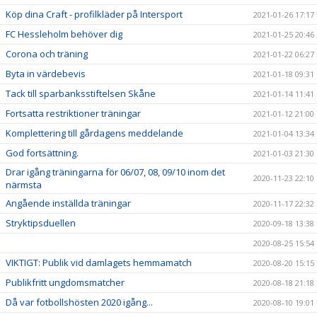
Köp dina Craft - profilkläder på Intersport
2021-01-26 17:17
FC Hessleholm behöver dig
2021-01-25 20:46
Corona och träning
2021-01-22 06:27
Byta in värdebevis
2021-01-18 09:31
Tack till sparbanksstiftelsen Skåne
2021-01-14 11:41
Fortsatta restriktioner träningar
2021-01-12 21:00
Komplettering till gårdagens meddelande
2021-01-04 13:34
God fortsättning.
2021-01-03 21:30
Drar igång träningarna för 06/07, 08, 09/10 inom det
2020-11-23 22:10
närmsta
Angående inställda träningar
2020-11-17 22:32
Stryktipsduellen
2020-09-18 13:38
2020-08-25 15:54
VIKTIGT: Publik vid damlagets hemmamatch
2020-08-20 15:15
Publikfritt ungdomsmatcher
2020-08-18 21:18
Då var fotbollshösten 2020 igång...
2020-08-10 19:01