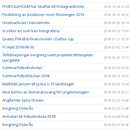
FCHESSLEHOLM har skaffat ett Instagramkonto
2018-10-24 22:34
Fördelning av positioner inom föreningen 2019
2018-10-10 10:32
Höstmarknad i Hässleholm
2018-09-30 18:14
Vi söker en som kan fotografera
2018-09-23 17:06
Grattis F04 till B-final-vinsten i Gothia cup
2018-07-21 19:39
FC-Nytt 2018-06-30
2018-07-02 11:46
Stiftelsepengar invigning samt projektet Mötesplats
2018-06-30 12:13
Ljungdala
Sommarfotbollsskolan
2018-06-23 05:33
Sommarfotbollskolan 2018
2018-06-13 14:52
Mathilde Janzen till tyska U-15 landslaget
2018-06-09 10:44
Akut behov av domaransvarig för ungdomslagen
2018-05-14 20:31
Angående Spicy Dream
2018-05-12 14:58
Invigning Österås
2018-05-10 21:48
Anmälan till fotbollsskola 2018
2018-05-08 09:48
Invigning Österås
2018-05-07 09:38