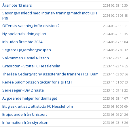
Årsmöte 13 mars
2024-02-28 12:30
Säsongen inledd med intensiv träningsmatch mot KDFF
2024-02-05 08:18
F19
Offensiv satsning inför division 2
2024-01-26 11:51
Ny spelarutbildningsplan
2024-01-25 13:35
Inbjudan årsmöte 2024
2024-01-17 11:04
Segrare i Jägersborgscupen
2024-01-17 08:12
Välkommen Daniel Nilsson
2023-12-12 10:54
Gräsroten - Stötta FC Hessleholm
2023-11-23 14:55
Therése Cederqvist ny assisterande tränare i FCH Dam
2023-11-03 07:56
Renée Salomonsson tackar för sig i FCH
2023-11-01 07:53
Serieseger - Div 2 nästa!
2023-10-09 19:22
Avgörande helger för damlaget
2023-09-28 11:07
Ett glasklart sätt att stötta FC Hessleholm
2023-08-30 09:09
Erbjudande från Unisport
2023-08-29 21:26
Information från styrelsen
2023-08-23 13:26