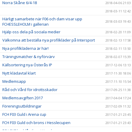
Norra Skåne 6/4-18
2018-04-06 21:03
2018-03-11 12:42
Härligt samarbete när F06 och dam visar upp
2018-03-03 19:43
FCHESSLEHOLM i gallerian
Hjälp oss dela på sociala medier
2018-02-20 11:09
Välkomna att beställa nya profilkläder på Intersport
2018-02-13 17:58
Nya profilkläderna är här!
2018-02-11 13:50
Träningsmatcher & nyförvärv
2018-02-07 15:39
Källsortering nya Österås IP
2017-12-06 13:13
Nytt klädavtal klart
2017-11-30 18:06
Medlemsapp
2017-11-10 15:54
Råd och Vård för idrottsskador
2017-09-25 11:38
Medlemsavgiften 2017
2017-04-04 17:24
Föreningsutbildningar
2017-02-09 11:32
FCH F03 Guld i Arena cup
2017-01-21 23:45
FCH F03 Guld och brons i Hesslecupen
2017-01-21 23:43
FCH F17 lag blå silver i Hesslecupen
2017-01-20 23:54