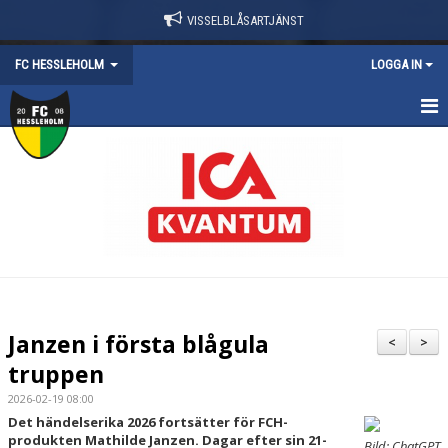
VISSELBLÅSARTJÄNST
FC HESSLEHOLM
LOGGA IN
HEM
NYHETER
KALENDER
KONTAKT
OM FÖRENINGEN
Janzen i första blågula
<
>
truppen
SWISHNUMMER
2026-02-19 08:00
DOKUMENT
Det händelserika 2026 fortsätter för FCH-
produkten Mathilde Janzen. Dagar efter sin 21-
Bild: ChatGPT