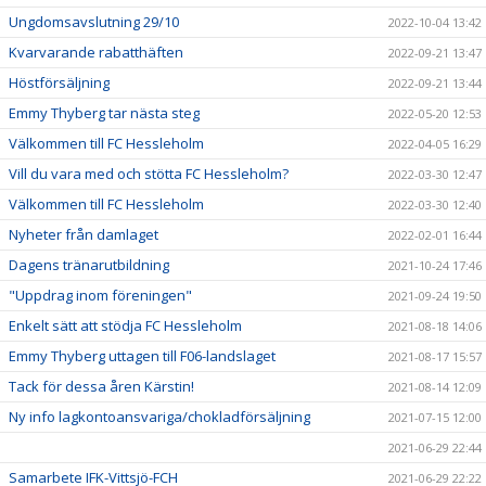
Ungdomsavslutning 29/10
2022-10-04 13:42
Kvarvarande rabatthäften
2022-09-21 13:47
Höstförsäljning
2022-09-21 13:44
Emmy Thyberg tar nästa steg
2022-05-20 12:53
Välkommen till FC Hessleholm
2022-04-05 16:29
Vill du vara med och stötta FC Hessleholm?
2022-03-30 12:47
Välkommen till FC Hessleholm
2022-03-30 12:40
Nyheter från damlaget
2022-02-01 16:44
Dagens tränarutbildning
2021-10-24 17:46
"Uppdrag inom föreningen"
2021-09-24 19:50
Enkelt sätt att stödja FC Hessleholm
2021-08-18 14:06
Emmy Thyberg uttagen till F06-landslaget
2021-08-17 15:57
Tack för dessa åren Kärstin!
2021-08-14 12:09
Ny info lagkontoansvariga/chokladförsäljning
2021-07-15 12:00
2021-06-29 22:44
Samarbete IFK-Vittsjö-FCH
2021-06-29 22:22