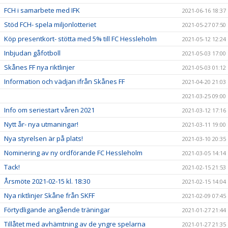
FCH i samarbete med IFK
2021-06-16 18:37
Stöd FCH- spela miljonlotteriet
2021-05-27 07:50
Köp presentkort- stötta med 5% till FC Hessleholm
2021-05-12 12:24
Inbjudan gåfotboll
2021-05-03 17:00
Skånes FF nya riktlinjer
2021-05-03 01:12
Information och vädjan ifrån Skånes FF
2021-04-20 21:03
2021-03-25 09:00
Info om seriestart våren 2021
2021-03-12 17:16
Nytt år- nya utmaningar!
2021-03-11 19:00
Nya styrelsen är på plats!
2021-03-10 20:35
Nominering av ny ordförande FC Hessleholm
2021-03-05 14:14
Tack!
2021-02-15 21:53
Årsmöte 2021-02-15 kl. 18:30
2021-02-15 14:04
Nya riktlinjer Skåne från SKFF
2021-02-09 07:45
Förtydligande angående träningar
2021-01-27 21:44
Tillåtet med avhämtning av de yngre spelarna
2021-01-27 21:35