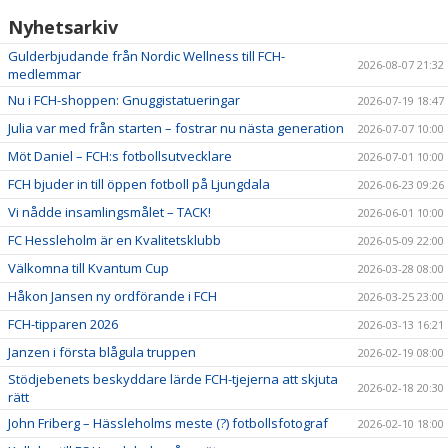
Nyhetsarkiv
Gulderbjudande från Nordic Wellness till FCH-
2026-08-07 21:32
medlemmar
Nu i FCH-shoppen: Gnuggistatueringar
2026-07-19 18:47
Julia var med från starten – fostrar nu nästa generation
2026-07-07 10:00
Möt Daniel – FCH:s fotbollsutvecklare
2026-07-01 10:00
FCH bjuder in till öppen fotboll på Ljungdala
2026-06-23 09:26
Vi nådde insamlingsmålet – TACK!
2026-06-01 10:00
FC Hessleholm är en Kvalitetsklubb
2026-05-09 22:00
Välkomna till Kvantum Cup
2026-03-28 08:00
Håkon Jansen ny ordförande i FCH
2026-03-25 23:00
FCH-tipparen 2026
2026-03-13 16:21
Janzen i första blågula truppen
2026-02-19 08:00
Stödjebenets beskyddare lärde FCH-tjejerna att skjuta
2026-02-18 20:30
rätt
John Friberg – Hässleholms meste (?) fotbollsfotograf
2026-02-10 18:00