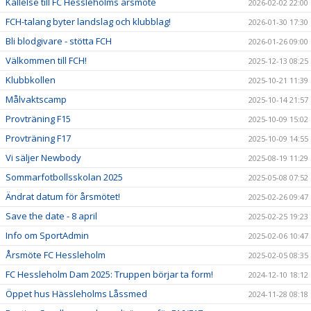
Kallelse till FC Hessleholms årsmöte
2026-02-02 22:00
FCH-talang byter landslag och klubblag!
2026-01-30 17:30
Bli blodgivare - stötta FCH
2026-01-26 09:00
Välkommen till FCH!
2025-12-13 08:25
Klubbkollen
2025-10-21 11:39
Målvaktscamp
2025-10-14 21:57
Provträning F15
2025-10-09 15:02
Provträning F17
2025-10-09 14:55
Vi säljer Newbody
2025-08-19 11:29
Sommarfotbollsskolan 2025
2025-05-08 07:52
Ändrat datum för årsmötet!
2025-02-26 09:47
Save the date - 8 april
2025-02-25 19:23
Info om SportAdmin
2025-02-06 10:47
Årsmöte FC Hessleholm
2025-02-05 08:35
FC Hessleholm Dam 2025: Truppen börjar ta form!
2024-12-10 18:12
Öppet hus Hässleholms Låssmed
2024-11-28 08:18