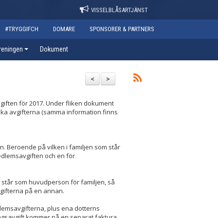
VISSELBLÅSARTJÄNST
#TRYGGIFCH
DOMARE
SPONSORER & PARTNERS
reningen
Dokument
<
>
giften för 2017. Under fliken dokument
olika avgifterna (samma information finns
. Beroende på vilken i familjen som står
edlemsavgiften och en för
står som huvudperson för familjen, så
gifterna på en annan.
emsavgifterna, plus ena dotterns
ngsavgift kommer på en separat faktura.