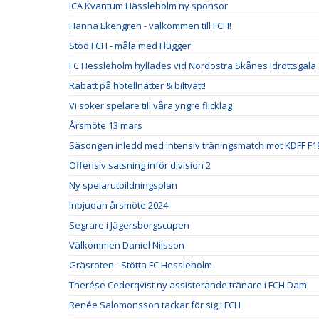
ICA Kvantum Hässleholm ny sponsor
Hanna Ekengren - välkommen till FCH!
Stöd FCH - måla med Flügger
FC Hessleholm hyllades vid Nordöstra Skånes Idrottsgala
Rabatt på hotellnätter & biltvätt!
Vi söker spelare till våra yngre flicklag
Årsmöte 13 mars
Säsongen inledd med intensiv träningsmatch mot KDFF F1
Offensiv satsning inför division 2
Ny spelarutbildningsplan
Inbjudan årsmöte 2024
Segrare i Jägersborgscupen
Välkommen Daniel Nilsson
Gräsroten - Stötta FC Hessleholm
Therése Cederqvist ny assisterande tränare i FCH Dam
Renée Salomonsson tackar för sig i FCH