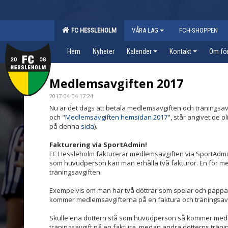
FC HESSLEHOLM
VÅRA LAG
FCH-SHOPPEN
Hem
Nyheter
Kalender
Kontakt
Om fö
Medlemsavgiften 2017
2017-04-04 17:24
Nu är det dags att betala medlemsavgiften och träningsav
och "
Medlemsavgiften hemsidan 2017
", står angivet de 
på denna
sida
).
Fakturering via SportAdmin!
FC Hessleholm fakturerar medlemsavgiften via SportAdmin
som huvudperson kan man erhålla två fakturor. En för m
träningsavgiften.
Exempelvis om man har två döttrar som spelar och pappa 
kommer medlemsavgifterna på en faktura och träningsav
Skulle ena dottern stå som huvudperson så kommer medl
träningsavgift på en faktura, medan andra dotterns träni