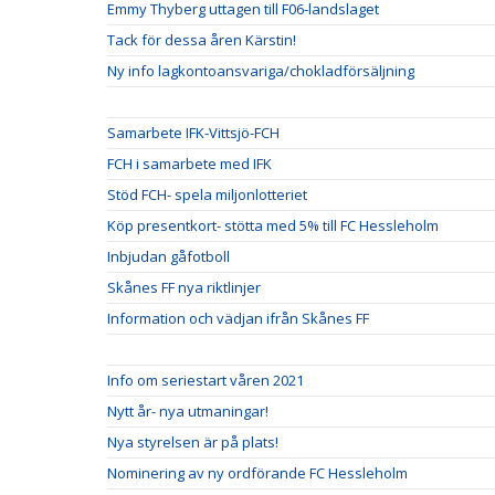
Emmy Thyberg uttagen till F06-landslaget
Tack för dessa åren Kärstin!
Ny info lagkontoansvariga/chokladförsäljning
Samarbete IFK-Vittsjö-FCH
FCH i samarbete med IFK
Stöd FCH- spela miljonlotteriet
Köp presentkort- stötta med 5% till FC Hessleholm
Inbjudan gåfotboll
Skånes FF nya riktlinjer
Information och vädjan ifrån Skånes FF
Info om seriestart våren 2021
Nytt år- nya utmaningar!
Nya styrelsen är på plats!
Nominering av ny ordförande FC Hessleholm