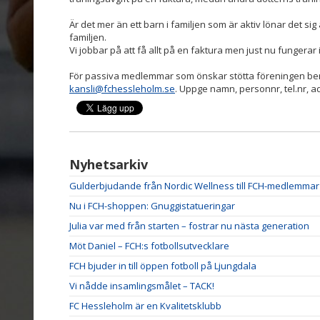
Är det mer än ett barn i familjen som är aktiv lönar det si
familjen.
Vi jobbar på att få allt på en faktura men just nu fungerar
För passiva medlemmar som önskar stötta föreningen ber vi
kansli@fchessleholm.se
. Uppge namn, personnr, tel.nr, a
Nyhetsarkiv
Gulderbjudande från Nordic Wellness till FCH-medlemmar
Nu i FCH-shoppen: Gnuggistatueringar
Julia var med från starten – fostrar nu nästa generation
Möt Daniel – FCH:s fotbollsutvecklare
FCH bjuder in till öppen fotboll på Ljungdala
Vi nådde insamlingsmålet – TACK!
FC Hessleholm är en Kvalitetsklubb