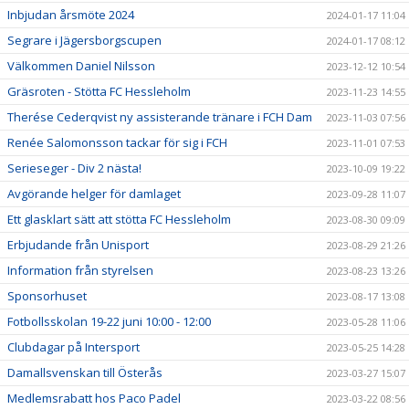
Inbjudan årsmöte 2024
2024-01-17 11:04
Segrare i Jägersborgscupen
2024-01-17 08:12
Välkommen Daniel Nilsson
2023-12-12 10:54
Gräsroten - Stötta FC Hessleholm
2023-11-23 14:55
Therése Cederqvist ny assisterande tränare i FCH Dam
2023-11-03 07:56
Renée Salomonsson tackar för sig i FCH
2023-11-01 07:53
Serieseger - Div 2 nästa!
2023-10-09 19:22
Avgörande helger för damlaget
2023-09-28 11:07
Ett glasklart sätt att stötta FC Hessleholm
2023-08-30 09:09
Erbjudande från Unisport
2023-08-29 21:26
Information från styrelsen
2023-08-23 13:26
Sponsorhuset
2023-08-17 13:08
Fotbollsskolan 19-22 juni 10:00 - 12:00
2023-05-28 11:06
Clubdagar på Intersport
2023-05-25 14:28
Damallsvenskan till Österås
2023-03-27 15:07
Medlemsrabatt hos Paco Padel
2023-03-22 08:56