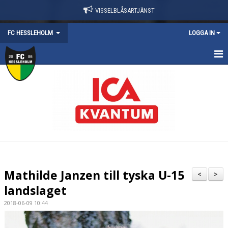
VISSELBLÅSARTJÄNST
FC HESSLEHOLM
LOGGA IN
HEM
NYHETER
KALENDER
KONTAKT
OM FÖRENINGEN
Mathilde Janzen till tyska U-15
<
>
landslaget
SWISHNUMMER
2018-06-09 10:44
DOKUMENT