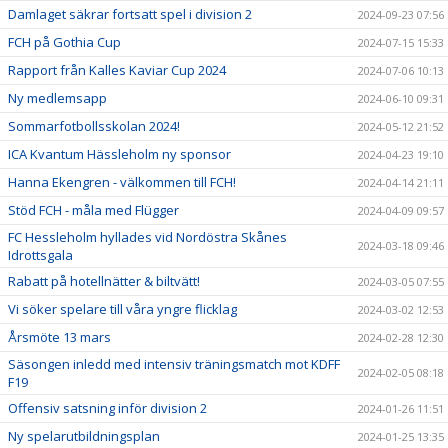
Damlaget säkrar fortsatt spel i division 2
2024-09-23 07:56
FCH på Gothia Cup
2024-07-15 15:33
Rapport från Kalles Kaviar Cup 2024
2024-07-06 10:13
Ny medlemsapp
2024-06-10 09:31
Sommarfotbollsskolan 2024!
2024-05-12 21:52
ICA Kvantum Hässleholm ny sponsor
2024-04-23 19:10
Hanna Ekengren - välkommen till FCH!
2024-04-14 21:11
Stöd FCH - måla med Flügger
2024-04-09 09:57
FC Hessleholm hyllades vid Nordöstra Skånes
2024-03-18 09:46
Idrottsgala
Rabatt på hotellnätter & biltvätt!
2024-03-05 07:55
Vi söker spelare till våra yngre flicklag
2024-03-02 12:53
Årsmöte 13 mars
2024-02-28 12:30
Säsongen inledd med intensiv träningsmatch mot KDFF
2024-02-05 08:18
F19
Offensiv satsning inför division 2
2024-01-26 11:51
Ny spelarutbildningsplan
2024-01-25 13:35