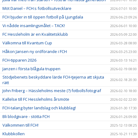
Möt Daniel – FCH:s fotbollsutvecklare
2026-07-01 10:00
FCH bjuder in till öppen fotboll på Ljungdala
2026-06-23 09:26
Vi nådde insamlingsmålet – TACK!
2026-06-01 10:00
FC Hessleholm är en Kvalitetsklubb
2026-05-09 22:00
Välkomna till Kvantum Cup
2026-03-28 08:00
Håkon Jansen ny ordförande i FCH
2026-03-25 23:00
FCH-tipparen 2026
2026-03-13 16:21
Janzen i första blågula truppen
2026-02-19 08:00
Stödjebenets beskyddare lärde FCH-tjejerna att skjuta
2026-02-18 20:30
rätt
John Friberg – Hässleholms meste (?) fotbollsfotograf
2026-02-10 18:00
Kallelse till FC Hessleholms årsmöte
2026-02-02 22:00
FCH-talang byter landslag och klubblag!
2026-01-30 17:30
Bli blodgivare - stötta FCH
2026-01-26 09:00
Välkommen till FCH!
2025-12-13 08:25
Klubbkollen
2025-10-21 11:39