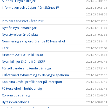
Skånes FF nya riktlinjer
2021-05-03 01:12
Information och vädjan ifrån Skånes FF
2021-04-20 21:03
2021-03-25 09:00
Info om seriestart våren 2021
2021-03-12 17:16
Nytt år- nya utmaningar!
2021-03-11 19:00
Nya styrelsen är på plats!
2021-03-10 20:35
Nominering av ny ordförande FC Hessleholm
2021-03-05 14:14
Tack!
2021-02-15 21:53
Årsmöte 2021-02-15 kl. 18:30
2021-02-15 14:04
Nya riktlinjer Skåne från SKFF
2021-02-09 07:45
Förtydligande angående träningar
2021-01-27 21:44
Tillåtet med avhämtning av de yngre spelarna
2021-01-27 21:35
Köp dina Craft - profilkläder på Intersport
2021-01-26 17:17
FC Hessleholm behöver dig
2021-01-25 20:46
Corona och träning
2021-01-22 06:27
Byta in värdebevis
2021-01-18 09:31