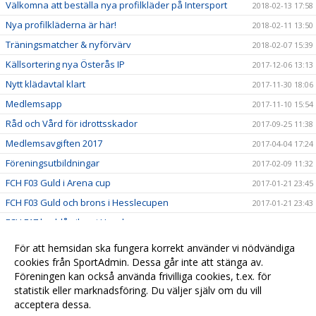
Välkomna att beställa nya profilkläder på Intersport
2018-02-13 17:58
Nya profilkläderna är här!
2018-02-11 13:50
Träningsmatcher & nyförvärv
2018-02-07 15:39
Källsortering nya Österås IP
2017-12-06 13:13
Nytt klädavtal klart
2017-11-30 18:06
Medlemsapp
2017-11-10 15:54
Råd och Vård för idrottsskador
2017-09-25 11:38
Medlemsavgiften 2017
2017-04-04 17:24
Föreningsutbildningar
2017-02-09 11:32
FCH F03 Guld i Arena cup
2017-01-21 23:45
FCH F03 Guld och brons i Hesslecupen
2017-01-21 23:43
FCH F17 lag blå silver i Hesslecupen
2017-01-20 23:54
Nilla Fors på landslagsläger
2016-10-31 10:41
För att hemsidan ska fungera korrekt använder vi nödvändiga
F02 vann Asarum Höstcup
cookies från SportAdmin. Dessa går inte att stänga av.
2015-10-16 06:34
Föreningen kan också använda frivilliga cookies, t.ex. för
Synka kalender
2015-03-02 21:51
statistik eller marknadsföring. Du väljer själv om du vill
acceptera dessa.