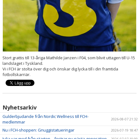
Stort grattis till 13-åriga Mathilde Janzen i F04, som blivit uttagen till U-15
landslaget i Tyskland.
Vi i FCH är stolta över dig och önskar dig lycka till i din framtida
fotbollskarriär.
Nyhetsarkiv
Gulderbjudande från Nordic Wellness till FCH-
2026-08-07 21:32
medlemmar
Nu i FCH-shoppen: Gnuggistatueringar
2026-07-19 18:47
Julia var med från starten – fostrar nu nästa generation
2026-07-07 10:00