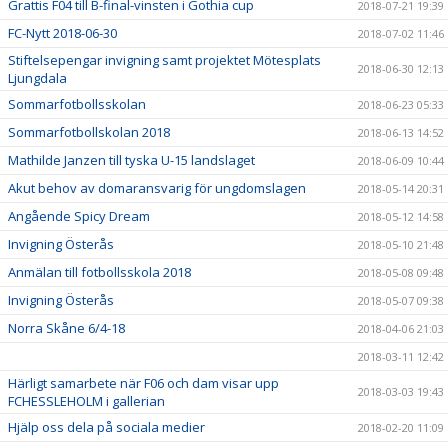
Grattis F04 till B-final-vinsten i Gothia cup
2018-07-21 19:39
FC-Nytt 2018-06-30
2018-07-02 11:46
Stiftelsepengar invigning samt projektet Mötesplats
2018-06-30 12:13
Ljungdala
Sommarfotbollsskolan
2018-06-23 05:33
Sommarfotbollskolan 2018
2018-06-13 14:52
Mathilde Janzen till tyska U-15 landslaget
2018-06-09 10:44
Akut behov av domaransvarig för ungdomslagen
2018-05-14 20:31
Angående Spicy Dream
2018-05-12 14:58
Invigning Österås
2018-05-10 21:48
Anmälan till fotbollsskola 2018
2018-05-08 09:48
Invigning Österås
2018-05-07 09:38
Norra Skåne 6/4-18
2018-04-06 21:03
2018-03-11 12:42
Härligt samarbete när F06 och dam visar upp
2018-03-03 19:43
FCHESSLEHOLM i gallerian
Hjälp oss dela på sociala medier
2018-02-20 11:09