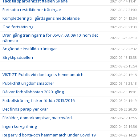
Tack till sparbanksstiftelsen Skåne
2021-01-14 11:41
Fortsatta restriktioner träningar
2021-01-12 21:00
Komplettering till gårdagens meddelande
2021-01-04 13:34
God fortsättning.
2021-01-03 21:30
Drar igång träningarna för 06/07, 08, 09/10 inom det
2020-11-23 22:10
närmsta
Angående inställda träningar
2020-11-17 22:32
Stryktipsduellen
2020-09-18 13:38
2020-08-25 15:54
VIKTIGT: Publik vid damlagets hemmamatch
2020-08-20 15:15
Publikfritt ungdomsmatcher
2020-08-18 21:18
Då var fotbollshösten 2020 igång...
2020-08-10 19:01
Fotbollsträning flickor födda 2015/2016
2020-08-04 14:19
Det finns paraplyer kvar
2020-06-23 20:35
Förälder, domarkompisar, matchvärd...
2020-05-17 12:55
Ingen korvgrillning
2020-04-29 14:36
Regler vid borta-och hemmamatch under Covid 19
2020-04-29 14:29