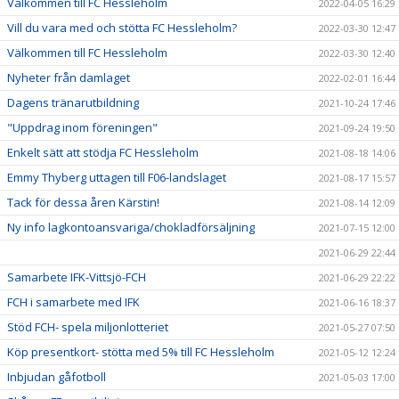
Välkommen till FC Hessleholm
2022-04-05 16:29
Vill du vara med och stötta FC Hessleholm?
2022-03-30 12:47
Välkommen till FC Hessleholm
2022-03-30 12:40
Nyheter från damlaget
2022-02-01 16:44
Dagens tränarutbildning
2021-10-24 17:46
"Uppdrag inom föreningen"
2021-09-24 19:50
Enkelt sätt att stödja FC Hessleholm
2021-08-18 14:06
Emmy Thyberg uttagen till F06-landslaget
2021-08-17 15:57
Tack för dessa åren Kärstin!
2021-08-14 12:09
Ny info lagkontoansvariga/chokladförsäljning
2021-07-15 12:00
2021-06-29 22:44
Samarbete IFK-Vittsjö-FCH
2021-06-29 22:22
FCH i samarbete med IFK
2021-06-16 18:37
Stöd FCH- spela miljonlotteriet
2021-05-27 07:50
Köp presentkort- stötta med 5% till FC Hessleholm
2021-05-12 12:24
Inbjudan gåfotboll
2021-05-03 17:00