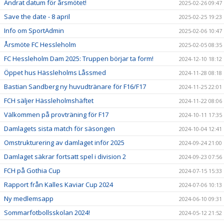
Ändrat datum för årsmötet!
2025-02-26 09:47
Save the date - 8 april
2025-02-25 19:23
Info om SportAdmin
2025-02-06 10:47
Årsmöte FC Hessleholm
2025-02-05 08:35
FC Hessleholm Dam 2025: Truppen börjar ta form!
2024-12-10 18:12
Öppet hus Hässleholms Låssmed
2024-11-28 08:18
Bastian Sandberg ny huvudtränare för F16/F17
2024-11-25 22:01
FCH säljer Hässleholmshäftet
2024-11-22 08:06
Välkommen på provträning för F17
2024-10-11 17:35
Damlagets sista match för säsongen
2024-10-04 12:41
Omstrukturering av damlaget inför 2025
2024-09-24 21:00
Damlaget säkrar fortsatt spel i division 2
2024-09-23 07:56
FCH på Gothia Cup
2024-07-15 15:33
Rapport från Kalles Kaviar Cup 2024
2024-07-06 10:13
Ny medlemsapp
2024-06-10 09:31
Sommarfotbollsskolan 2024!
2024-05-12 21:52