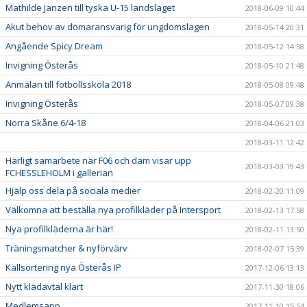
Mathilde Janzen till tyska U-15 landslaget
2018-06-09 10:44
Akut behov av domaransvarig för ungdomslagen
2018-05-14 20:31
Angående Spicy Dream
2018-05-12 14:58
Invigning Österås
2018-05-10 21:48
Anmälan till fotbollsskola 2018
2018-05-08 09:48
Invigning Österås
2018-05-07 09:38
Norra Skåne 6/4-18
2018-04-06 21:03
2018-03-11 12:42
Härligt samarbete när F06 och dam visar upp
2018-03-03 19:43
FCHESSLEHOLM i gallerian
Hjälp oss dela på sociala medier
2018-02-20 11:09
Välkomna att beställa nya profilkläder på Intersport
2018-02-13 17:58
Nya profilkläderna är här!
2018-02-11 13:50
Träningsmatcher & nyförvärv
2018-02-07 15:39
Källsortering nya Österås IP
2017-12-06 13:13
Nytt klädavtal klart
2017-11-30 18:06
Medlemsapp
2017-11-10 15:54