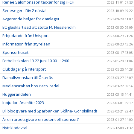
Renée Salomonsson tackar för sig i FCH
2023-11-01 07:53
Serieseger - Div 2 nästa!
2023-10-09 19:22
Avgörande helger för damlaget
2023-09-28 11:07
Ett glasklart sätt att stötta FC Hessleholm
2023-08-30 09:09
Erbjudande från Unisport
2023-08-29 21:26
Information från styrelsen
2023-08-23 13:26
Sponsorhuset
2023-08-17 13:08
Fotbollsskolan 19-22 juni 10:00 - 12:00
2023-05-28 11:06
Clubdagar på Intersport
2023-05-25 14:28
Damallsvenskan till Österås
2023-03-27 15:07
Medlemsrabatt hos Paco Padel
2023-03-22 08:56
Flüggerandelen
2023-03-13 14:41
Inbjudan årsmöte 2023
2023-03-01 19:17
Bli blodgivare med Sparbanken Skåne- Gör skillnad!
2023-02-21 22:47
Är din arbetsgivare en potentiell sponsor?
2023-01-27 14:00
Nytt klädavtal
2022-12-08 21:32