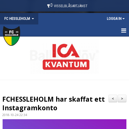
VISSELBLÅSARTJÄNST
FC HESSLEHOLM
LOGGA IN
HEM
NYHETER
KALENDER
KONTAKT
OM FÖRENINGEN
FCHESSLEHOLM har skaffat ett
<
>
Instagramkonto
DOKUMENT
2018-10-24 22:34