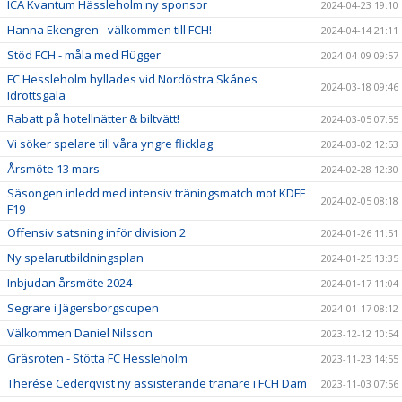
ICA Kvantum Hässleholm ny sponsor
2024-04-23 19:10
Hanna Ekengren - välkommen till FCH!
2024-04-14 21:11
Stöd FCH - måla med Flügger
2024-04-09 09:57
FC Hessleholm hyllades vid Nordöstra Skånes
2024-03-18 09:46
Idrottsgala
Rabatt på hotellnätter & biltvätt!
2024-03-05 07:55
Vi söker spelare till våra yngre flicklag
2024-03-02 12:53
Årsmöte 13 mars
2024-02-28 12:30
Säsongen inledd med intensiv träningsmatch mot KDFF
2024-02-05 08:18
F19
Offensiv satsning inför division 2
2024-01-26 11:51
Ny spelarutbildningsplan
2024-01-25 13:35
Inbjudan årsmöte 2024
2024-01-17 11:04
Segrare i Jägersborgscupen
2024-01-17 08:12
Välkommen Daniel Nilsson
2023-12-12 10:54
Gräsroten - Stötta FC Hessleholm
2023-11-23 14:55
Therése Cederqvist ny assisterande tränare i FCH Dam
2023-11-03 07:56