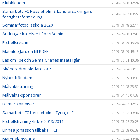
Klubbkläder
2020-03-08 12:24
Samarbete FC Hessleholm & Länsförsäkringars
2020-02-03 09:22
fastighetsförmedling
Sommarfotbollsskola 2020
2019-09-18 22:14
Ändringar kallelser i SportAdmin
2019-09-18 17:49
Fotbollsresan
2019-08-29 13:26
Mathilde Janzen till KDFF
2019-08-19 15:18
Läs om F04 och Selma Granes insats igår
2019-06-01 10:36
Skånes idrottsledare 2019
2019-05-14 23:11
Nyhet från dam
2019-05-09 13:30
Målvaktsträning
2019-04-18 23:39
Målvakts-sponsorer
2019-04-16 07:38
Domar-kompisar
2019-04-13 12:12
Samarbete FC Hessleholm - Tyringe IF
2019-04-02 19:46
Fotbollsträning Flickor 2013/2014
2019-03-26 20:23
Linnea Jonasson tillbaka i FCH
2019-03-08 06:39
Materialansvarig
2019-02-24 19:04