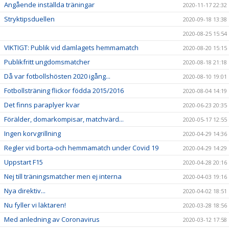
Angående inställda träningar
2020-11-17 22:32
Stryktipsduellen
2020-09-18 13:38
2020-08-25 15:54
VIKTIGT: Publik vid damlagets hemmamatch
2020-08-20 15:15
Publikfritt ungdomsmatcher
2020-08-18 21:18
Då var fotbollshösten 2020 igång...
2020-08-10 19:01
Fotbollsträning flickor födda 2015/2016
2020-08-04 14:19
Det finns paraplyer kvar
2020-06-23 20:35
Förälder, domarkompisar, matchvärd...
2020-05-17 12:55
Ingen korvgrillning
2020-04-29 14:36
Regler vid borta-och hemmamatch under Covid 19
2020-04-29 14:29
Uppstart F15
2020-04-28 20:16
Nej till träningsmatcher men ej interna
2020-04-03 19:16
Nya direktiv...
2020-04-02 18:51
Nu fyller vi läktaren!
2020-03-28 18:56
Med anledning av Coronavirus
2020-03-12 17:58