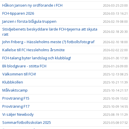
Håkon Jansen ny ordförande i FCH
2026-03-25 23:00
FCH-tipparen 2026
2026-03-13 16:21
Janzen i första blågula truppen
2026-02-19 08:00
Stödjebenets beskyddare lärde FCH-tjejerna att skjuta
2026-02-18 20:30
rätt
John Friberg – Hässleholms meste (?) fotbollsfotograf
2026-02-10 18:00
Kallelse till FC Hessleholms årsmöte
2026-02-02 22:00
FCH-talang byter landslag och klubblag!
2026-01-30 17:30
Bli blodgivare - stötta FCH
2026-01-26 09:00
Välkommen till FCH!
2025-12-13 08:25
Klubbkollen
2025-10-21 11:39
Målvaktscamp
2025-10-14 21:57
Provträning F15
2025-10-09 15:02
Provträning F17
2025-10-09 14:55
Vi säljer Newbody
2025-08-19 11:29
Sommarfotbollsskolan 2025
2025-05-08 07:52