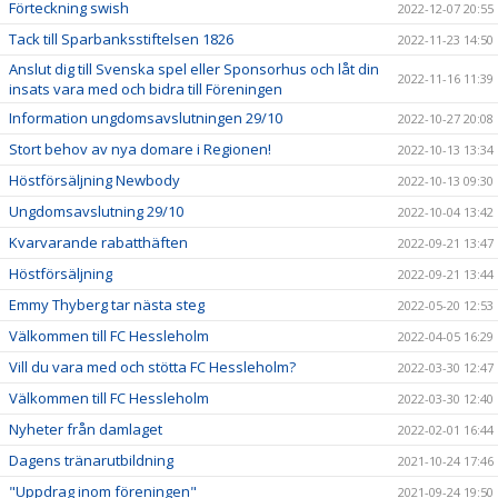
Förteckning swish
2022-12-07 20:55
Tack till Sparbanksstiftelsen 1826
2022-11-23 14:50
Anslut dig till Svenska spel eller Sponsorhus och låt din
2022-11-16 11:39
insats vara med och bidra till Föreningen
Information ungdomsavslutningen 29/10
2022-10-27 20:08
Stort behov av nya domare i Regionen!
2022-10-13 13:34
Höstförsäljning Newbody
2022-10-13 09:30
Ungdomsavslutning 29/10
2022-10-04 13:42
Kvarvarande rabatthäften
2022-09-21 13:47
Höstförsäljning
2022-09-21 13:44
Emmy Thyberg tar nästa steg
2022-05-20 12:53
Välkommen till FC Hessleholm
2022-04-05 16:29
Vill du vara med och stötta FC Hessleholm?
2022-03-30 12:47
Välkommen till FC Hessleholm
2022-03-30 12:40
Nyheter från damlaget
2022-02-01 16:44
Dagens tränarutbildning
2021-10-24 17:46
"Uppdrag inom föreningen"
2021-09-24 19:50