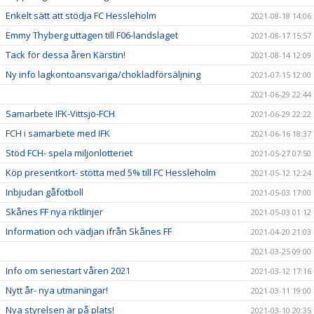
Enkelt sätt att stödja FC Hessleholm
2021-08-18 14:06
Emmy Thyberg uttagen till F06-landslaget
2021-08-17 15:57
Tack för dessa åren Kärstin!
2021-08-14 12:09
Ny info lagkontoansvariga/chokladförsäljning
2021-07-15 12:00
2021-06-29 22:44
Samarbete IFK-Vittsjö-FCH
2021-06-29 22:22
FCH i samarbete med IFK
2021-06-16 18:37
Stöd FCH- spela miljonlotteriet
2021-05-27 07:50
Köp presentkort- stötta med 5% till FC Hessleholm
2021-05-12 12:24
Inbjudan gåfotboll
2021-05-03 17:00
Skånes FF nya riktlinjer
2021-05-03 01:12
Information och vädjan ifrån Skånes FF
2021-04-20 21:03
2021-03-25 09:00
Info om seriestart våren 2021
2021-03-12 17:16
Nytt år- nya utmaningar!
2021-03-11 19:00
Nya styrelsen är på plats!
2021-03-10 20:35