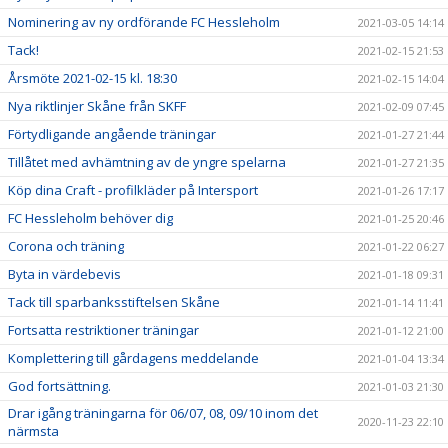
Nominering av ny ordförande FC Hessleholm
2021-03-05 14:14
Tack!
2021-02-15 21:53
Årsmöte 2021-02-15 kl. 18:30
2021-02-15 14:04
Nya riktlinjer Skåne från SKFF
2021-02-09 07:45
Förtydligande angående träningar
2021-01-27 21:44
Tillåtet med avhämtning av de yngre spelarna
2021-01-27 21:35
Köp dina Craft - profilkläder på Intersport
2021-01-26 17:17
FC Hessleholm behöver dig
2021-01-25 20:46
Corona och träning
2021-01-22 06:27
Byta in värdebevis
2021-01-18 09:31
Tack till sparbanksstiftelsen Skåne
2021-01-14 11:41
Fortsatta restriktioner träningar
2021-01-12 21:00
Komplettering till gårdagens meddelande
2021-01-04 13:34
God fortsättning.
2021-01-03 21:30
Drar igång träningarna för 06/07, 08, 09/10 inom det
2020-11-23 22:10
närmsta