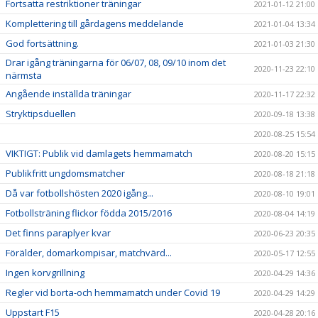
Fortsatta restriktioner träningar
2021-01-12 21:00
Komplettering till gårdagens meddelande
2021-01-04 13:34
God fortsättning.
2021-01-03 21:30
Drar igång träningarna för 06/07, 08, 09/10 inom det
2020-11-23 22:10
närmsta
Angående inställda träningar
2020-11-17 22:32
Stryktipsduellen
2020-09-18 13:38
2020-08-25 15:54
VIKTIGT: Publik vid damlagets hemmamatch
2020-08-20 15:15
Publikfritt ungdomsmatcher
2020-08-18 21:18
Då var fotbollshösten 2020 igång...
2020-08-10 19:01
Fotbollsträning flickor födda 2015/2016
2020-08-04 14:19
Det finns paraplyer kvar
2020-06-23 20:35
Förälder, domarkompisar, matchvärd...
2020-05-17 12:55
Ingen korvgrillning
2020-04-29 14:36
Regler vid borta-och hemmamatch under Covid 19
2020-04-29 14:29
Uppstart F15
2020-04-28 20:16