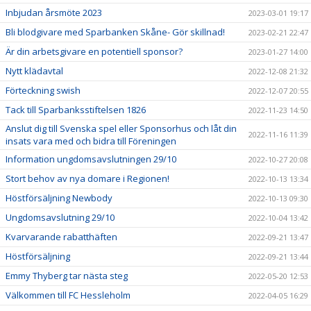
Inbjudan årsmöte 2023
2023-03-01 19:17
Bli blodgivare med Sparbanken Skåne- Gör skillnad!
2023-02-21 22:47
Är din arbetsgivare en potentiell sponsor?
2023-01-27 14:00
Nytt klädavtal
2022-12-08 21:32
Förteckning swish
2022-12-07 20:55
Tack till Sparbanksstiftelsen 1826
2022-11-23 14:50
Anslut dig till Svenska spel eller Sponsorhus och låt din
2022-11-16 11:39
insats vara med och bidra till Föreningen
Information ungdomsavslutningen 29/10
2022-10-27 20:08
Stort behov av nya domare i Regionen!
2022-10-13 13:34
Höstförsäljning Newbody
2022-10-13 09:30
Ungdomsavslutning 29/10
2022-10-04 13:42
Kvarvarande rabatthäften
2022-09-21 13:47
Höstförsäljning
2022-09-21 13:44
Emmy Thyberg tar nästa steg
2022-05-20 12:53
Välkommen till FC Hessleholm
2022-04-05 16:29