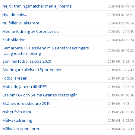
Nej till träningsmatcher men ej interna
2020-04-03 19:16
Nya direktiv...
2020-04-02 18:51
Nu fyller vi läktaren!
2020-03-28 18:56
Med anledning av Coronavirus
2020-03-12 17:58
Klubbkläder
2020-03-08 12:24
Samarbete FC Hessleholm & Länsförsäkringars
2020-02-03 09:22
fastighetsförmedling
Sommarfotbollsskola 2020
2019-09-18 22:14
Ändringar kallelser i SportAdmin
2019-09-18 17:49
Fotbollsresan
2019-08-29 13:26
Mathilde Janzen till KDFF
2019-08-19 15:18
Läs om F04 och Selma Granes insats igår
2019-06-01 10:36
Skånes idrottsledare 2019
2019-05-14 23:11
Nyhet från dam
2019-05-09 13:30
Målvaktsträning
2019-04-18 23:39
Målvakts-sponsorer
2019-04-16 07:38