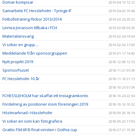
Domar-kompisar
2019-04-13 12:12
Samarbete FC Hessleholm - Tyringe IF
2019-04-02 19:46
Fotbollsträning Flickor 2013/2014
2019-03-26 20:23
Linnea Jonasson tillbaka i FCH
2019-03-08 06:39
Materialansvarig
2019-02-24 19:04
Vi söker en grupp....
2019-02-06 17:09
Meddelande från sponsorgruppen
2019-01-17 14:42
Nytt projekt 2019
2018-12-08 12:35
Sponsorhuset
2018-11-21 05:59
FC Hessleholm 10 år
2018-11-18 21:15
2018-10-25 07:39
FCHESSLEHOLM har skaffat ett Instagramkonto
2018-10-24 22:34
Fördelning av positioner inom föreningen 2019
2018-10-10 10:32
Höstmarknad i Hässleholm
2018-09-30 18:14
Vi söker en som kan fotografera
2018-09-23 17:06
Grattis F04 till B-final-vinsten i Gothia cup
2018-07-21 19:39