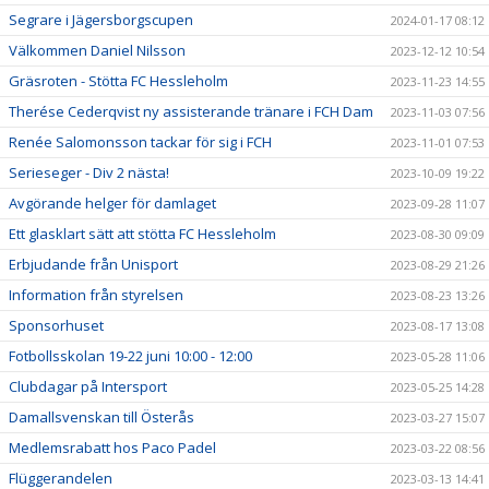
Segrare i Jägersborgscupen
2024-01-17 08:12
Välkommen Daniel Nilsson
2023-12-12 10:54
Gräsroten - Stötta FC Hessleholm
2023-11-23 14:55
Therése Cederqvist ny assisterande tränare i FCH Dam
2023-11-03 07:56
Renée Salomonsson tackar för sig i FCH
2023-11-01 07:53
Serieseger - Div 2 nästa!
2023-10-09 19:22
Avgörande helger för damlaget
2023-09-28 11:07
Ett glasklart sätt att stötta FC Hessleholm
2023-08-30 09:09
Erbjudande från Unisport
2023-08-29 21:26
Information från styrelsen
2023-08-23 13:26
Sponsorhuset
2023-08-17 13:08
Fotbollsskolan 19-22 juni 10:00 - 12:00
2023-05-28 11:06
Clubdagar på Intersport
2023-05-25 14:28
Damallsvenskan till Österås
2023-03-27 15:07
Medlemsrabatt hos Paco Padel
2023-03-22 08:56
Flüggerandelen
2023-03-13 14:41