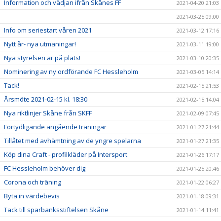
Information och vädjan ifrån Skånes FF
2021-04-20 21:03
2021-03-25 09:00
Info om seriestart våren 2021
2021-03-12 17:16
Nytt år- nya utmaningar!
2021-03-11 19:00
Nya styrelsen är på plats!
2021-03-10 20:35
Nominering av ny ordförande FC Hessleholm
2021-03-05 14:14
Tack!
2021-02-15 21:53
Årsmöte 2021-02-15 kl. 18:30
2021-02-15 14:04
Nya riktlinjer Skåne från SKFF
2021-02-09 07:45
Förtydligande angående träningar
2021-01-27 21:44
Tillåtet med avhämtning av de yngre spelarna
2021-01-27 21:35
Köp dina Craft - profilkläder på Intersport
2021-01-26 17:17
FC Hessleholm behöver dig
2021-01-25 20:46
Corona och träning
2021-01-22 06:27
Byta in värdebevis
2021-01-18 09:31
Tack till sparbanksstiftelsen Skåne
2021-01-14 11:41