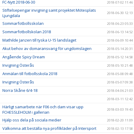
FC-Nytt 2018-06-30
2018-07-02 11:46
Stiftelsepengar invigning samt projektet Mötesplats
2018-06-30 12:13
Ljungdala
Sommarfotbollsskolan
2018-06-23 05:33
Sommarfotbollskolan 2018
2018-06-13 14:52
Mathilde Janzen till tyska U-15 landslaget
2018-06-09 10:44
Akut behov av domaransvarig för ungdomslagen
2018-05-14 20:31
Angående Spicy Dream
2018-05-12 14:58
Invigning Österås
2018-05-10 21:48
Anmälan till fotbollsskola 2018
2018-05-08 09:48
Invigning Österås
2018-05-07 09:38
Norra Skåne 6/4-18
2018-04-06 21:03
2018-03-11 12:42
Härligt samarbete när F06 och dam visar upp
2018-03-03 19:43
FCHESSLEHOLM i gallerian
Hjälp oss dela på sociala medier
2018-02-20 11:09
Välkomna att beställa nya profilkläder på Intersport
2018-02-13 17:58