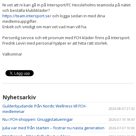
Ni vet att ni kan gå in på Intersport/FC Hessleholms teamsida på nätet
och beställa klubbkläder?
https://team.intersport.se/
och logga sedan in med dina
medlemsuppgifter.
Enkelt och smidigt om man vet vad man vill ha.
Personlig service och ett provrum med FCH-kläder finns på Intersport.
Fredrik Levin med personal hjälper er att hitta rätt storlek.
Välkomna!
Nyhetsarkiv
Gulderbjudande från Nordic Wellness till FCH-
2026-08-07 21:32
medlemmar
Nu i FCH-shoppen: Gnuggistatueringar
2026-07-19 18:47
Julia var med från starten – fostrar nu nästa generation
2026-07-07 10:00