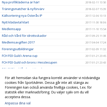
Nya profilkläderna är här!
2018-02-11 13:50
Träningsmatcher & nyförvärv
2018-02-07 15:39
Källsortering nya Österås IP
2017-12-06 13:13
Nytt klädavtal klart
2017-11-30 18:06
Medlemsapp
2017-11-10 15:54
Råd och Vård för idrottsskador
2017-09-25 11:38
Medlemsavgiften 2017
2017-04-04 17:24
Föreningsutbildningar
2017-02-09 11:32
FCH F03 Guld i Arena cup
2017-01-21 23:45
FCH F03 Guld och brons i Hesslecupen
2017-01-21 23:43
FCH F17 lag blå silver i Hesslecupen
2017-01-20 23:54
Nilla Fors på landslagsläger
2016-10-31 10:41
För att hemsidan ska fungera korrekt använder vi nödvändiga
F02 vann Asarum Höstcup
cookies från SportAdmin. Dessa går inte att stänga av.
2015-10-16 06:34
Föreningen kan också använda frivilliga cookies, t.ex. för
Synka kalender
2015-03-02 21:51
statistik eller marknadsföring. Du väljer själv om du vill
acceptera dessa.
Anpassa dina val