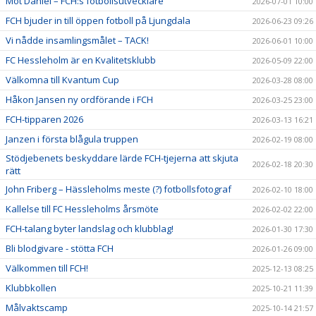
Möt Daniel – FCH:s fotbollsutvecklare
2026-07-01 10:00
FCH bjuder in till öppen fotboll på Ljungdala
2026-06-23 09:26
Vi nådde insamlingsmålet – TACK!
2026-06-01 10:00
FC Hessleholm är en Kvalitetsklubb
2026-05-09 22:00
Välkomna till Kvantum Cup
2026-03-28 08:00
Håkon Jansen ny ordförande i FCH
2026-03-25 23:00
FCH-tipparen 2026
2026-03-13 16:21
Janzen i första blågula truppen
2026-02-19 08:00
Stödjebenets beskyddare lärde FCH-tjejerna att skjuta
2026-02-18 20:30
rätt
John Friberg – Hässleholms meste (?) fotbollsfotograf
2026-02-10 18:00
Kallelse till FC Hessleholms årsmöte
2026-02-02 22:00
FCH-talang byter landslag och klubblag!
2026-01-30 17:30
Bli blodgivare - stötta FCH
2026-01-26 09:00
Välkommen till FCH!
2025-12-13 08:25
Klubbkollen
2025-10-21 11:39
Målvaktscamp
2025-10-14 21:57