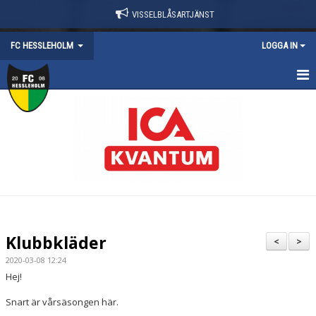
VISSELBLÅSARTJÄNST
FC HESSLEHOLM
LOGGA IN
HEM
NYHETER
KALENDER
KONTAKT
OM FÖRENINGEN
Klubbkläder
<
>
SWISHNUMMER
2020-03-08 12:24
Hej!
DOKUMENT
Snart är vårsäsongen här.