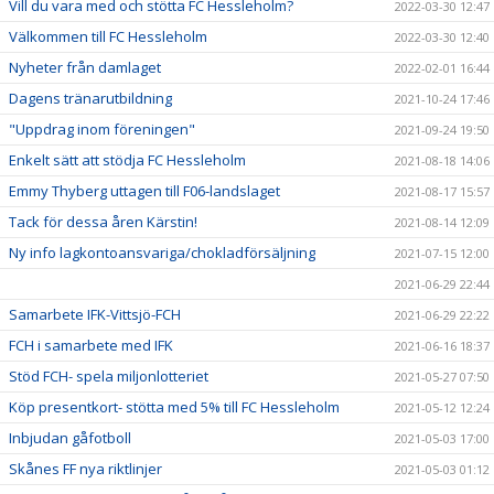
Vill du vara med och stötta FC Hessleholm?
2022-03-30 12:47
Välkommen till FC Hessleholm
2022-03-30 12:40
Nyheter från damlaget
2022-02-01 16:44
Dagens tränarutbildning
2021-10-24 17:46
"Uppdrag inom föreningen"
2021-09-24 19:50
Enkelt sätt att stödja FC Hessleholm
2021-08-18 14:06
Emmy Thyberg uttagen till F06-landslaget
2021-08-17 15:57
Tack för dessa åren Kärstin!
2021-08-14 12:09
Ny info lagkontoansvariga/chokladförsäljning
2021-07-15 12:00
2021-06-29 22:44
Samarbete IFK-Vittsjö-FCH
2021-06-29 22:22
FCH i samarbete med IFK
2021-06-16 18:37
Stöd FCH- spela miljonlotteriet
2021-05-27 07:50
Köp presentkort- stötta med 5% till FC Hessleholm
2021-05-12 12:24
Inbjudan gåfotboll
2021-05-03 17:00
Skånes FF nya riktlinjer
2021-05-03 01:12