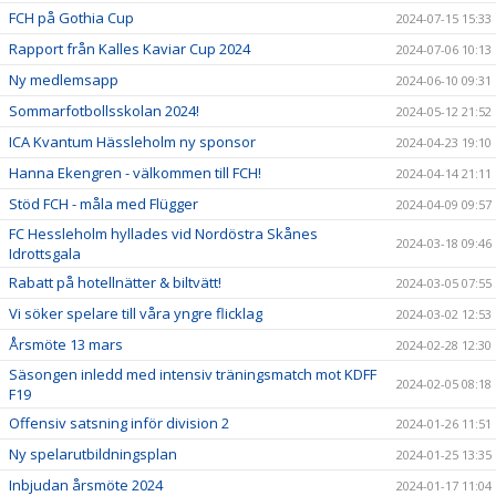
FCH på Gothia Cup
2024-07-15 15:33
Rapport från Kalles Kaviar Cup 2024
2024-07-06 10:13
Ny medlemsapp
2024-06-10 09:31
Sommarfotbollsskolan 2024!
2024-05-12 21:52
ICA Kvantum Hässleholm ny sponsor
2024-04-23 19:10
Hanna Ekengren - välkommen till FCH!
2024-04-14 21:11
Stöd FCH - måla med Flügger
2024-04-09 09:57
FC Hessleholm hyllades vid Nordöstra Skånes
2024-03-18 09:46
Idrottsgala
Rabatt på hotellnätter & biltvätt!
2024-03-05 07:55
Vi söker spelare till våra yngre flicklag
2024-03-02 12:53
Årsmöte 13 mars
2024-02-28 12:30
Säsongen inledd med intensiv träningsmatch mot KDFF
2024-02-05 08:18
F19
Offensiv satsning inför division 2
2024-01-26 11:51
Ny spelarutbildningsplan
2024-01-25 13:35
Inbjudan årsmöte 2024
2024-01-17 11:04