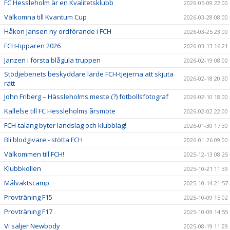
FC Hessleholm är en Kvalitetsklubb
2026-05-09 22:00
Välkomna till Kvantum Cup
2026-03-28 08:00
Håkon Jansen ny ordförande i FCH
2026-03-25 23:00
FCH-tipparen 2026
2026-03-13 16:21
Janzen i första blågula truppen
2026-02-19 08:00
Stödjebenets beskyddare lärde FCH-tjejerna att skjuta
2026-02-18 20:30
rätt
John Friberg – Hässleholms meste (?) fotbollsfotograf
2026-02-10 18:00
Kallelse till FC Hessleholms årsmöte
2026-02-02 22:00
FCH-talang byter landslag och klubblag!
2026-01-30 17:30
Bli blodgivare - stötta FCH
2026-01-26 09:00
Välkommen till FCH!
2025-12-13 08:25
Klubbkollen
2025-10-21 11:39
Målvaktscamp
2025-10-14 21:57
Provträning F15
2025-10-09 15:02
Provträning F17
2025-10-09 14:55
Vi säljer Newbody
2025-08-19 11:29