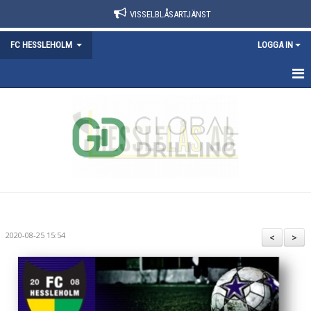
VISSELBLÅSARTJÄNST
FC HESSLEHOLM
LOGGA IN
HEM
NYHETER
KALENDER
KONTAKT
OM FÖRENINGEN
2020-08-25 15:54
<
>
SWISHNUMMER
DOKUMENT