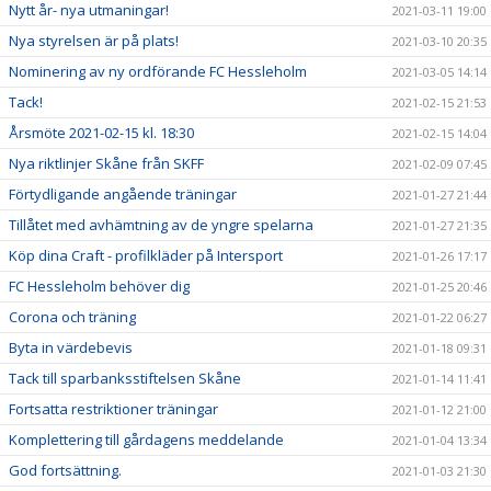
Nytt år- nya utmaningar!
2021-03-11 19:00
Nya styrelsen är på plats!
2021-03-10 20:35
Nominering av ny ordförande FC Hessleholm
2021-03-05 14:14
Tack!
2021-02-15 21:53
Årsmöte 2021-02-15 kl. 18:30
2021-02-15 14:04
Nya riktlinjer Skåne från SKFF
2021-02-09 07:45
Förtydligande angående träningar
2021-01-27 21:44
Tillåtet med avhämtning av de yngre spelarna
2021-01-27 21:35
Köp dina Craft - profilkläder på Intersport
2021-01-26 17:17
FC Hessleholm behöver dig
2021-01-25 20:46
Corona och träning
2021-01-22 06:27
Byta in värdebevis
2021-01-18 09:31
Tack till sparbanksstiftelsen Skåne
2021-01-14 11:41
Fortsatta restriktioner träningar
2021-01-12 21:00
Komplettering till gårdagens meddelande
2021-01-04 13:34
God fortsättning.
2021-01-03 21:30