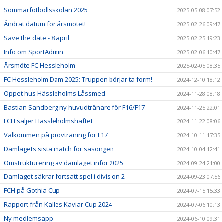
Sommarfotbollsskolan 2025
2025-05-08 07:52
Ändrat datum för årsmötet!
2025-02-26 09:47
Save the date - 8 april
2025-02-25 19:23
Info om SportAdmin
2025-02-06 10:47
Årsmöte FC Hessleholm
2025-02-05 08:35
FC Hessleholm Dam 2025: Truppen börjar ta form!
2024-12-10 18:12
Öppet hus Hässleholms Låssmed
2024-11-28 08:18
Bastian Sandberg ny huvudtränare för F16/F17
2024-11-25 22:01
FCH säljer Hässleholmshäftet
2024-11-22 08:06
Välkommen på provträning för F17
2024-10-11 17:35
Damlagets sista match för säsongen
2024-10-04 12:41
Omstrukturering av damlaget inför 2025
2024-09-24 21:00
Damlaget säkrar fortsatt spel i division 2
2024-09-23 07:56
FCH på Gothia Cup
2024-07-15 15:33
Rapport från Kalles Kaviar Cup 2024
2024-07-06 10:13
Ny medlemsapp
2024-06-10 09:31