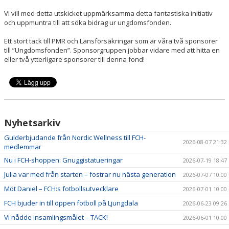
Vi vill med detta utskicket uppmärksamma detta fantastiska initiativ
och uppmuntra till att söka bidrag ur ungdomsfonden.
Ett stort tack till PMR och Länsförsäkringar som är våra två sponsorer
till ”Ungdomsfonden”. Sponsorgruppen jobbar vidare med att hitta en
eller två ytterligare sponsorer till denna fond!
Nyhetsarkiv
Gulderbjudande från Nordic Wellness till FCH-
2026-08-07 21:32
medlemmar
Nu i FCH-shoppen: Gnuggistatueringar
2026-07-19 18:47
Julia var med från starten – fostrar nu nästa generation
2026-07-07 10:00
Möt Daniel – FCH:s fotbollsutvecklare
2026-07-01 10:00
FCH bjuder in till öppen fotboll på Ljungdala
2026-06-23 09:26
Vi nådde insamlingsmålet – TACK!
2026-06-01 10:00