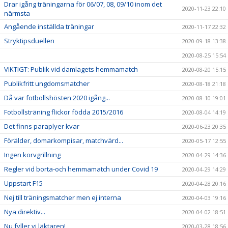
Drar igång träningarna för 06/07, 08, 09/10 inom det
2020-11-23 22:10
närmsta
Angående inställda träningar
2020-11-17 22:32
Stryktipsduellen
2020-09-18 13:38
2020-08-25 15:54
VIKTIGT: Publik vid damlagets hemmamatch
2020-08-20 15:15
Publikfritt ungdomsmatcher
2020-08-18 21:18
Då var fotbollshösten 2020 igång...
2020-08-10 19:01
Fotbollsträning flickor födda 2015/2016
2020-08-04 14:19
Det finns paraplyer kvar
2020-06-23 20:35
Förälder, domarkompisar, matchvärd...
2020-05-17 12:55
Ingen korvgrillning
2020-04-29 14:36
Regler vid borta-och hemmamatch under Covid 19
2020-04-29 14:29
Uppstart F15
2020-04-28 20:16
Nej till träningsmatcher men ej interna
2020-04-03 19:16
Nya direktiv...
2020-04-02 18:51
Nu fyller vi läktaren!
2020-03-28 18:56