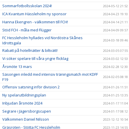
Sommarfotbollsskolan 2024!
2024-05-12 21:52
ICA Kvantum Hässleholm ny sponsor
2024-04-23 19:10
Hanna Ekengren - välkommen till FCH!
2024-04-14 21:11
Stöd FCH - måla med Flügger
2024-04-09 09:57
FC Hessleholm hyllades vid Nordöstra Skånes
2024-03-18 09:46
Idrottsgala
Rabatt på hotellnätter & biltvätt!
2024-03-05 07:55
Vi söker spelare till våra yngre flicklag
2024-03-02 12:53
Årsmöte 13 mars
2024-02-28 12:30
Säsongen inledd med intensiv träningsmatch mot KDFF
2024-02-05 08:18
F19
Offensiv satsning inför division 2
2024-01-26 11:51
Ny spelarutbildningsplan
2024-01-25 13:35
Inbjudan årsmöte 2024
2024-01-17 11:04
Segrare i Jägersborgscupen
2024-01-17 08:12
Välkommen Daniel Nilsson
2023-12-12 10:54
Gräsroten - Stötta FC Hessleholm
2023-11-23 14:55