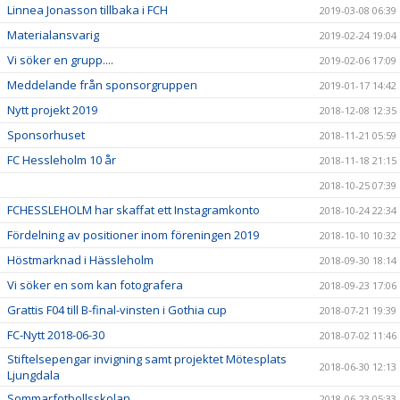
Linnea Jonasson tillbaka i FCH
2019-03-08 06:39
Materialansvarig
2019-02-24 19:04
Vi söker en grupp....
2019-02-06 17:09
Meddelande från sponsorgruppen
2019-01-17 14:42
Nytt projekt 2019
2018-12-08 12:35
Sponsorhuset
2018-11-21 05:59
FC Hessleholm 10 år
2018-11-18 21:15
2018-10-25 07:39
FCHESSLEHOLM har skaffat ett Instagramkonto
2018-10-24 22:34
Fördelning av positioner inom föreningen 2019
2018-10-10 10:32
Höstmarknad i Hässleholm
2018-09-30 18:14
Vi söker en som kan fotografera
2018-09-23 17:06
Grattis F04 till B-final-vinsten i Gothia cup
2018-07-21 19:39
FC-Nytt 2018-06-30
2018-07-02 11:46
Stiftelsepengar invigning samt projektet Mötesplats
2018-06-30 12:13
Ljungdala
Sommarfotbollsskolan
2018-06-23 05:33