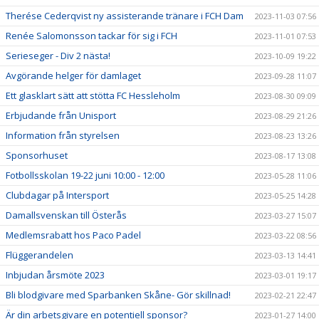
Therése Cederqvist ny assisterande tränare i FCH Dam
2023-11-03 07:56
Renée Salomonsson tackar för sig i FCH
2023-11-01 07:53
Serieseger - Div 2 nästa!
2023-10-09 19:22
Avgörande helger för damlaget
2023-09-28 11:07
Ett glasklart sätt att stötta FC Hessleholm
2023-08-30 09:09
Erbjudande från Unisport
2023-08-29 21:26
Information från styrelsen
2023-08-23 13:26
Sponsorhuset
2023-08-17 13:08
Fotbollsskolan 19-22 juni 10:00 - 12:00
2023-05-28 11:06
Clubdagar på Intersport
2023-05-25 14:28
Damallsvenskan till Österås
2023-03-27 15:07
Medlemsrabatt hos Paco Padel
2023-03-22 08:56
Flüggerandelen
2023-03-13 14:41
Inbjudan årsmöte 2023
2023-03-01 19:17
Bli blodgivare med Sparbanken Skåne- Gör skillnad!
2023-02-21 22:47
Är din arbetsgivare en potentiell sponsor?
2023-01-27 14:00