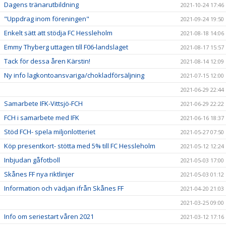
Dagens tränarutbildning
2021-10-24 17:46
"Uppdrag inom föreningen"
2021-09-24 19:50
Enkelt sätt att stödja FC Hessleholm
2021-08-18 14:06
Emmy Thyberg uttagen till F06-landslaget
2021-08-17 15:57
Tack för dessa åren Kärstin!
2021-08-14 12:09
Ny info lagkontoansvariga/chokladförsäljning
2021-07-15 12:00
2021-06-29 22:44
Samarbete IFK-Vittsjö-FCH
2021-06-29 22:22
FCH i samarbete med IFK
2021-06-16 18:37
Stöd FCH- spela miljonlotteriet
2021-05-27 07:50
Köp presentkort- stötta med 5% till FC Hessleholm
2021-05-12 12:24
Inbjudan gåfotboll
2021-05-03 17:00
Skånes FF nya riktlinjer
2021-05-03 01:12
Information och vädjan ifrån Skånes FF
2021-04-20 21:03
2021-03-25 09:00
Info om seriestart våren 2021
2021-03-12 17:16