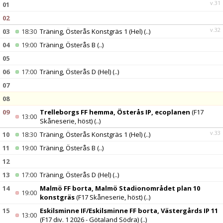
v.31
01
02
v.32
03
18:30
Träning, Österås Konstgräs 1 (Hel)
(..)
04
19:00
Träning, Österås B
(..)
05
06
17:00
Träning, Österås D (Hel)
(..)
07
08
09
Trelleborgs FF hemma, Österås IP, ecoplanen
(F17
13:00
Skåneserie, höst)
(..)
v.33
10
18:30
Träning, Österås Konstgräs 1 (Hel)
(..)
11
19:00
Träning, Österås B
(..)
12
13
17:00
Träning, Österås D (Hel)
(..)
14
Malmö FF borta, Malmö Stadionområdet plan 10
19:00
konstgräs
(F17 Skåneserie, höst)
(..)
15
Eskilsminne IF/Eskilsminne FF borta, Västergårds IP 11
13:00
(F17 div. 1 2026 - Götaland Södra)
(..)