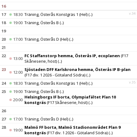
16
v.34
17
18:30
Träning, Österås Konstgräs 1 (Hel)
(..)
18
19:00
Träning, Österås B
(..)
19
20
17:00
Träning, Österås D (Hel)
(..)
21
22
FC Staffanstorp hemma, Österås IP, ecoplanen
(F17
13:00
Skåneserie, höst)
(..)
23
Sjöstaden DFF Karlskrona hemma, Österås IP B-plan
12:00
(F17 div. 1 2026 - Götaland Södra)
(..)
v.35
24
18:30
Träning, Österås Konstgräs 1 (Hel)
(..)
25
19:00
Träning, Österås B
(..)
Helsingborgs IF borta, Olympiafältet Plan 10
20:00
konstgräs
(F17 Skåneserie, höst)
(..)
26
27
17:00
Träning, Österås D (Hel)
(..)
28
Malmö FF borta, Malmö Stadionområdet Plan 9
19:00
konstgräs
(F17 div. 1 2026 - Götaland Södra)
(..)