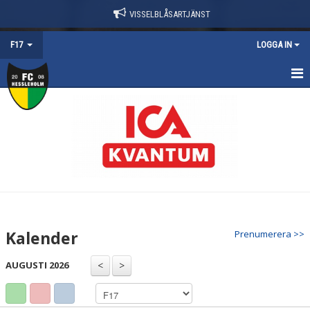
VISSELBLÅSARTJÄNST
F17
LOGGA IN
HEM
NYHETER
TRUPPEN
KALENDER
MATCHER
Kalender
Prenumerera >>
KONTAKT
AUGUSTI 2026
DOKUMENT