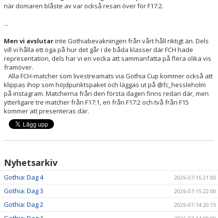
när domaren blåste av var också resan över för F17:2.
...
Men vi avslutar
inte Gothiabevakningen från vårt håll riktigt än. Dels
vill vi hålla ett öga på hur det går i de båda klasser där FCH hade
representation, dels har vi en vecka att sammanfatta på flera olika vis
framöver.
Alla FCH-matcher som livestreamats via Gothia Cup kommer också att
klippas ihop som höjdpunktspaket och läggas ut på @fc_hessleholm
på instagram. Matcherna från den första dagen finns redan där, men
ytterligare tre matcher från F17:1, en från F17:2 och två från F15
kommer att presenteras där.
Nyhetsarkiv
Gothia: Dag 4
2026-07-16 21:00
Gothia: Dag 3
2026-07-15 22:00
Gothia: Dag 2
2026-07-14 20:15