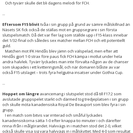
Och tyvärr skulle det bli dagens melodi för FCH.
...
Eftersom F15 blivit
tvåa i sin grupp på grund av sämre målskillnad än
Näsets SK fick också de ställas mot en gruppsegrare i sin första
slutspelsmatch. Då det var fler lag som ställde upp i F15-klass innebar
det 1/32-final och således sex matcher mellan FCH och ett potentiellt
guld.
Matchen mot IFK Hindås blev jämn och välspelad, men efter att
Hindås gjort 1-0 strax före paus fick FCH kämpa i motlut under hela
andra halvlek. Tyvärr lyckades man inte förvalta någon av de chanser
som skapades i ett kvitteringsmål, och när domaren blåste av var
också F15 utslaget – trots fyra helgjutna insatser under Gothia Cup.
...
Hoppet om längre
avancemang i slutspelet stod då till F17:2 som
avslutade gruppspelet starkt och därmed tog tredjeplatsen i sin grupp
och skulle möta kanadensiska Royal De Beauport som blev fyra i sin
grupp.
I en match som bitvis var irriterad och småful lyckades
kanadensiskorna sätta 1-0 efter knappa tio minuter i och därefter
rinna ifrån i målgörandet. Halvvägs in i matchen stod det 2-0, vilket
också skulle visa sig vara halvvägs in i målskyttet. Med 4-0 som resultat