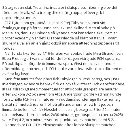
Så tog resan slut. Trots fina insatser i slutspelets inledning blev det
förluster för alla våra tre lag direkt när gruppspel övergick i
elimineringsrundor.
F17:1 gick som grupptvåa in mot IK Frej Täby som vunnit sin
femlagsgrupp på fyra vunna och 9-2 i målskillnad. Men tillbaka på
Majvallen, där F17:1 inledde så lysande mot kanadensiska Premier
Soccer Academy, var det FCH som inledde på klart bästa vis. Tyvärr
skulle Majvallen än en gång också innebära att ledning tappades till
förlust.
När första kvarten av 1/16-finalen var spelad hade Mira Strandh och
Ebba Fredin gjort varsitt mål för de för dagen vittröjade FCH-spelarna.
På publikplats började drömmarna spira. Vinst nu och vinst under
eftermiddagsmatchen, och FCH skulle vara i kvartsfinal och därmed ett
av åtta lag kvar.
Men fem minuter före paus fick Täbylaget in i reducering, och just i
inledningen av andra halvlek fick de också kvitterat. Och därefter hade
IK Frej tillräckligt med momentum för att koppla greppet. Tre minuter
efter 2-2 kom 3-2 och även om Alice Andersson gjorde vad hon kunde
för att hålla FCH kvar i matchen – i uddamålsunderläge fläkte hon sig
bakåt när motståndaren höll på att runda henne i ett friläge, och
limmade bollen – så fick Hessleholm se sig besegrat. Efter 52 minuter
(slutspelsmatcherna spelas 2x30 minuter, gruppspelsmatcherna 2x25)
satte Frej 4-2, och minuter senare punkterades matchen med 5-2.
Därmed var FCH F17:1 eliminerade efter första slutspelsmatchen.