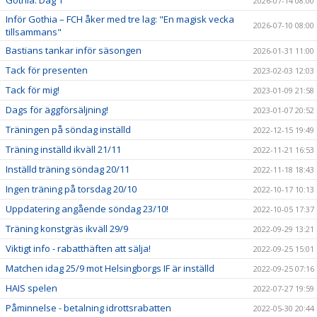
Gothia: Dag 1
2026-07-14 08:00
Inför Gothia – FCH åker med tre lag: "En magisk vecka
2026-07-10 08:00
tillsammans"
Bastians tankar inför säsongen
2026-01-31 11:00
Tack för presenten
2023-02-03 12:03
Tack för mig!
2023-01-09 21:58
Dags för äggförsäljning!
2023-01-07 20:52
Träningen på söndag inställd
2022-12-15 19:49
Träning inställd ikväll 21/11
2022-11-21 16:53
Inställd träning söndag 20/11
2022-11-18 18:43
Ingen träning på torsdag 20/10
2022-10-17 10:13
Uppdatering angående söndag 23/10!
2022-10-05 17:37
Träning konstgräs ikväll 29/9
2022-09-29 13:21
Viktigt info - rabatthäften att sälja!
2022-09-25 15:01
Matchen idag 25/9 mot Helsingborgs IF är inställd
2022-09-25 07:16
HAIS spelen
2022-07-27 19:59
Påminnelse - betalning idrottsrabatten
2022-05-30 20:44