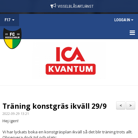
VISSELBLÅSARTJÄNST
F17
LOGGA IN
HEM
NYHETER
TRUPPEN
KALENDER
KONTAKT
Träning konstgräs ikväll 29/9
<
>
DOKUMENT
2022-09-29 13:21
Hej igen!
Vi har lyckats boka en konstgräsplan ikväll så det blir träning trots allt.
Observera dock tid och plats: