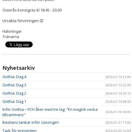
Österås konstgräs kl 18.45 - 20.00
Ursäkta förvirringen 😊
Hälsningar
Tränarna
Nyhetsarkiv
Gothia: Dag 4
2026-07-16 21:00
Gothia: Dag 3
2026-07-15 22:00
Gothia: Dag 2
2026-07-14 20:15
Gothia: Dag 1
2026-07-14 08:00
Inför Gothia – FCH åker med tre lag: "En magisk vecka
2026-07-10 08:00
tillsammans"
Bastians tankar inför säsongen
2026-01-31 11:00
Tack för presenten
2023-02-03 12:03