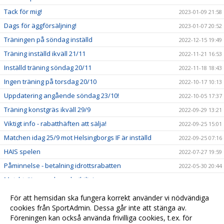
Tack för mig!
2023-01-09 21:58
Dags för äggförsäljning!
2023-01-07 20:52
Träningen på söndag inställd
2022-12-15 19:49
Träning inställd ikväll 21/11
2022-11-21 16:53
Inställd träning söndag 20/11
2022-11-18 18:43
Ingen träning på torsdag 20/10
2022-10-17 10:13
Uppdatering angående söndag 23/10!
2022-10-05 17:37
Träning konstgräs ikväll 29/9
2022-09-29 13:21
Viktigt info - rabatthäften att sälja!
2022-09-25 15:01
Matchen idag 25/9 mot Helsingborgs IF är inställd
2022-09-25 07:16
HAIS spelen
2022-07-27 19:59
Påminnelse - betalning idrottsrabatten
2022-05-30 20:44
Matchtröjor - regler och riktlinjer
2022-05-17 22:32
Målvaktsträning på måndagar fr.o.m 16/5
2022-05-13 18:36
För att hemsidan ska fungera korrekt använder vi nödvändiga
Lägesrapport
cookies från SportAdmin. Dessa går inte att stänga av.
2022-04-23 09:40
Föreningen kan också använda frivilliga cookies, t.ex. för
Info gällande betalning av äggen!
2022-03-09 19:36